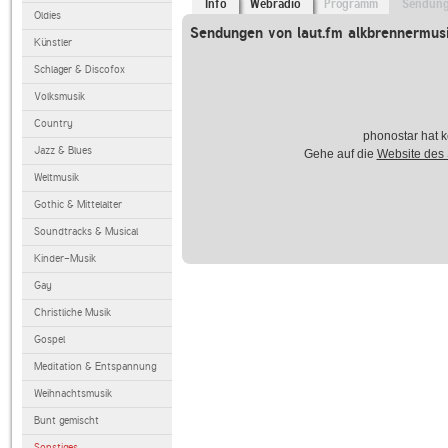
Info
Webradio
Programm
Sendun
Oldies
Sendungen von laut.fm alkbrennermus
Künstler
Schlager & Discofox
Volksmusik
Country
phonostar hat k
Jazz & Blues
Gehe auf die
Website des
Weltmusik
Gothic & Mittelalter
Soundtracks & Musical
Kinder-Musik
Gay
Christliche Musik
Gospel
Meditation & Entspannung
Weihnachtsmusik
Bunt gemischt
Sonstiges