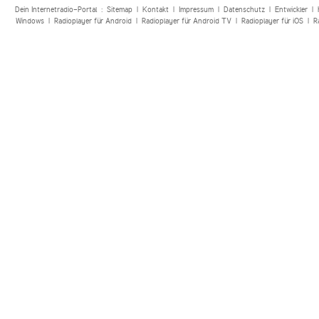
Dein Internetradio-Portal :
Sitemap
|
Kontakt
|
Impressum
|
Datenschutz
|
Entwickler
|
Windows
|
Radioplayer für Android
|
Radioplayer für Android TV
|
Radioplayer für iOS
|
R