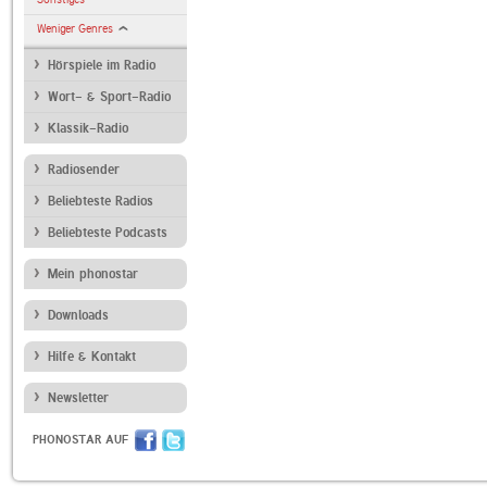
Weniger Genres
Hörspiele im Radio
Wort- & Sport-Radio
Klassik-Radio
Radiosender
Beliebteste Radios
Beliebteste Podcasts
Mein phonostar
Downloads
Hilfe & Kontakt
Newsletter
PHONOSTAR AUF