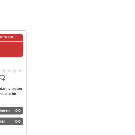
istrieren
ntdanny bieten
os laut.fm
nhören
men