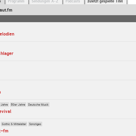
o
Programm
Sendungen A-Z
Podcasts
zuletzt gespielte Titel
aut.fm
elodien
chlager
m
 Jahre
80er Jahre
Deutsche Musik
evival
Gothic & Mittelalter
Sonstiges
z-fm