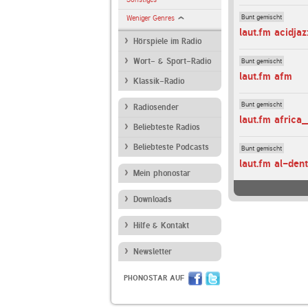
Bunt gemischt
Weniger Genres
laut.fm acidjaz
Hörspiele im Radio
Bunt gemischt
Wort- & Sport-Radio
laut.fm afm
Klassik-Radio
Bunt gemischt
Radiosender
laut.fm africa
Beliebteste Radios
Beliebteste Podcasts
Bunt gemischt
laut.fm al-den
Mein phonostar
Downloads
Hilfe & Kontakt
Newsletter
PHONOSTAR AUF