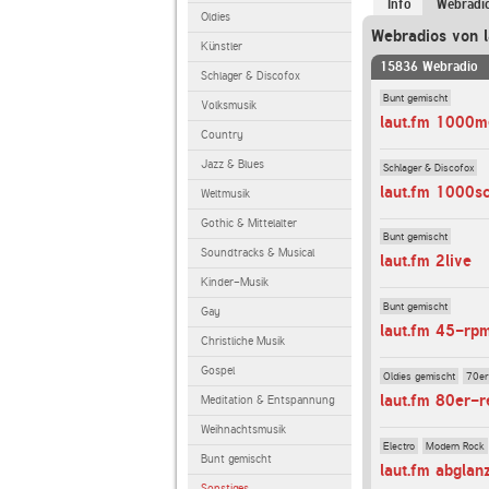
Info
Webradi
Oldies
Webradios von l
Künstler
15836 Webradio
Schlager & Discofox
Bunt gemischt
Volksmusik
laut.fm 1000m
Country
Jazz & Blues
Schlager & Discofox
laut.fm 1000s
Weltmusik
Gothic & Mittelalter
Bunt gemischt
Soundtracks & Musical
laut.fm 2live
Kinder-Musik
Bunt gemischt
Gay
laut.fm 45-rp
Christliche Musik
Gospel
Oldies gemischt
70er
laut.fm 80er-r
Meditation & Entspannung
Weihnachtsmusik
Electro
Modern Rock
Bunt gemischt
laut.fm abglan
Sonstiges