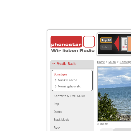
D
BR-
Top 10
Ku
KLAS
Zuletzt
Home
>
Musik
>
Sonstig
Musik-Radio
Sonstiges
Musikwünsche
Morningshow etc.
Konzerte & Live-Musik
Pop
Dance
Black Music
© laut.fm
Rock