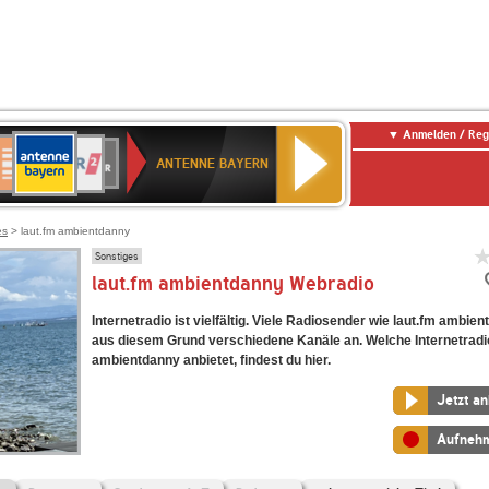
Anmelden / Reg
ANTENNE
eutschlandfunk
WDR
Deutschlandfunk
80er
SWR3
WDR
NDR
SWR
BAYERN
ANTENNE BAYERN
ltur
2
SIK
90er
4
2
Kultur
OLDIE
ANTENNE
es
> laut.fm ambientdanny
Sonstiges
laut.fm ambientdanny Webradio
Internetradio ist vielfältig. Viele Radiosender wie laut.fm ambie
aus diesem Grund verschiedene Kanäle an. Welche Internetradi
ambientdanny anbietet, findest du hier.
Jetzt a
Aufneh