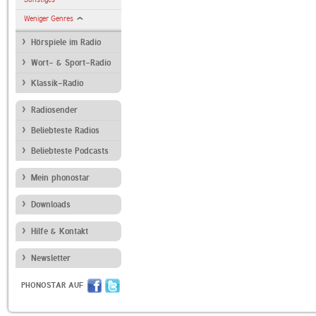
Weniger Genres
Hörspiele im Radio
Wort- & Sport-Radio
Klassik-Radio
Radiosender
Beliebteste Radios
Beliebteste Podcasts
Mein phonostar
Downloads
Hilfe & Kontakt
Newsletter
PHONOSTAR AUF