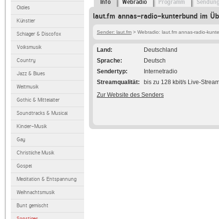
Info
Webradio
Programm
Sendun
Oldies
laut.fm annas-radio-kunterbund im Üb
Künstler
Sender: laut.fm
> Webradio: laut.fm annas-radio-kunt
Schlager & Discofox
Volksmusik
Land
Deutschland
Country
Sprache
Deutsch
Sendertyp
Internetradio
Jazz & Blues
Streamqualität
bis zu 128 kbit/s Live-Strea
Weltmusik
Zur Website des Senders
Gothic & Mittelalter
Soundtracks & Musical
Kinder-Musik
Gay
Christliche Musik
Gospel
Meditation & Entspannung
Weihnachtsmusik
Bunt gemischt
Sonstiges