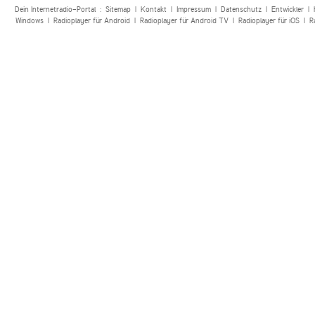
Dein Internetradio-Portal :
Sitemap
|
Kontakt
|
Impressum
|
Datenschutz
|
Entwickler
|
Windows
|
Radioplayer für Android
|
Radioplayer für Android TV
|
Radioplayer für iOS
|
R