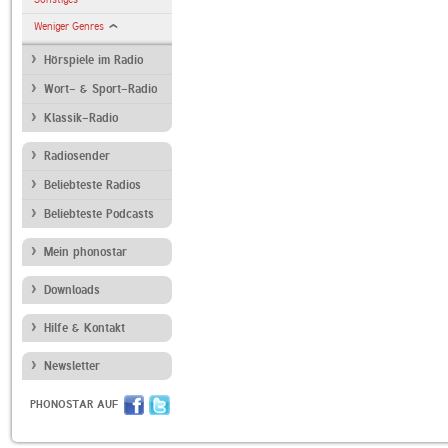
Weniger Genres
Hörspiele im Radio
Wort- & Sport-Radio
Klassik-Radio
Radiosender
Beliebteste Radios
Beliebteste Podcasts
Mein phonostar
Downloads
Hilfe & Kontakt
Newsletter
PHONOSTAR AUF