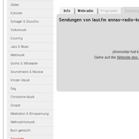
Oldies
Info
Webradio
Programm
Sendun
Künstler
Sendungen von laut.fm annas-radio-k
Schlager & Discofox
Volksmusik
Country
Jazz & Blues
phonostar hat k
Weltmusik
Gehe auf die
Website des
Gothic & Mittelalter
Soundtracks & Musical
Kinder-Musik
Gay
Christliche Musik
Gospel
Meditation & Entspannung
Weihnachtsmusik
Bunt gemischt
Sonstiges