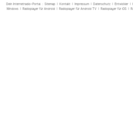
Dein Internetradio-Portal :
Sitemap
|
Kontakt
|
Impressum
|
Datenschutz
|
Entwickler
|
Windows
|
Radioplayer für Android
|
Radioplayer für Android TV
|
Radioplayer für iOS
|
R