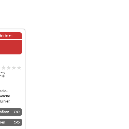
istrieren
adio-
Welche
u hier.
nhören
men