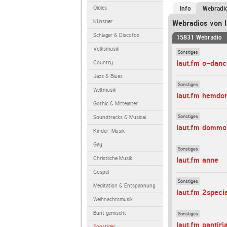
Oldies
Info
Webradi
Künstler
Webradios von l
Schlager & Discofox
15831 Webradio
Volksmusik
Sonstiges
laut.fm o-danc
Country
Jazz & Blues
Sonstiges
Weltmusik
laut.fm hemdo
Gothic & Mittelalter
Sonstiges
Soundtracks & Musical
laut.fm dommo
Kinder-Musik
Gay
Sonstiges
Christliche Musik
laut.fm anne
Gospel
Sonstiges
Meditation & Entspannung
laut.fm 2speci
Weihnachtsmusik
Bunt gemischt
Sonstiges
laut.fm pantiri
Sonstiges