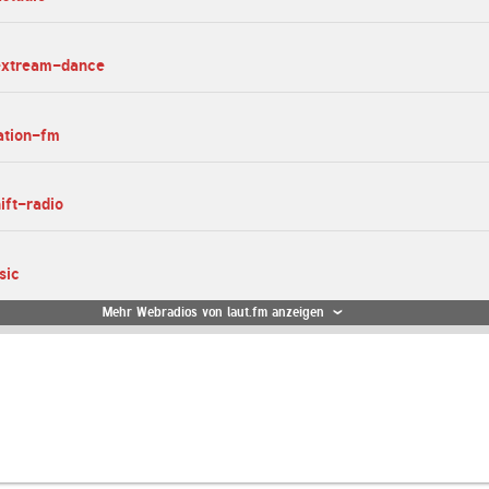
-extream-dance
tation-fm
ift-radio
sic
Mehr Webradios von laut.fm anzeigen