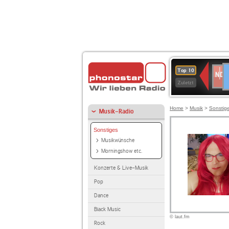
D
NDR
Top 10
2
Zuletzt
Home
>
Musik
>
Sonstig
Musik-Radio
Sonstiges
Musikwünsche
Morningshow etc.
Konzerte & Live-Musik
Pop
Dance
Black Music
© laut.fm
Rock