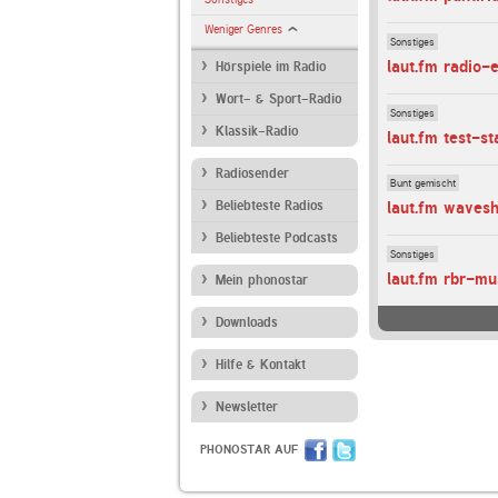
Weniger Genres
Sonstiges
laut.fm radio
Hörspiele im Radio
Wort- & Sport-Radio
Sonstiges
Klassik-Radio
laut.fm test-s
Radiosender
Bunt gemischt
Beliebteste Radios
laut.fm wavesh
Beliebteste Podcasts
Sonstiges
laut.fm rbr-mu
Mein phonostar
Downloads
Hilfe & Kontakt
Newsletter
PHONOSTAR AUF