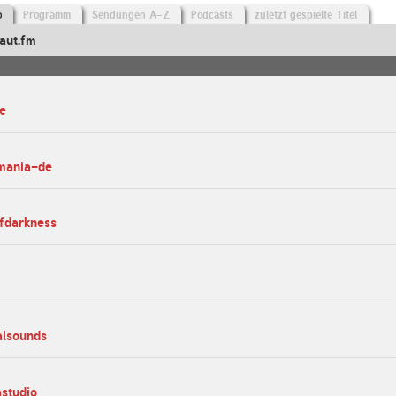
o
Programm
Sendungen A-Z
Podcasts
zuletzt gespielte Titel
aut.fm
e
mania-de
fdarkness
alsounds
astudio