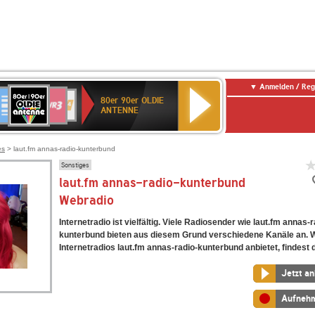
Anmelden / Reg
80er
eutschlandfunk
SWR3
WDR
SWR
80er 90er OLDIE
90er
4
Kultur
ANTENNE
OLDIE
ANTENNE
es
> laut.fm annas-radio-kunterbund
Sonstiges
laut.fm annas-radio-kunterbund
Webradio
Internetradio ist vielfältig. Viele Radiosender wie laut.fm annas-r
kunterbund bieten aus diesem Grund verschiedene Kanäle an. 
Internetradios laut.fm annas-radio-kunterbund anbietet, findest d
Jetzt a
Aufneh