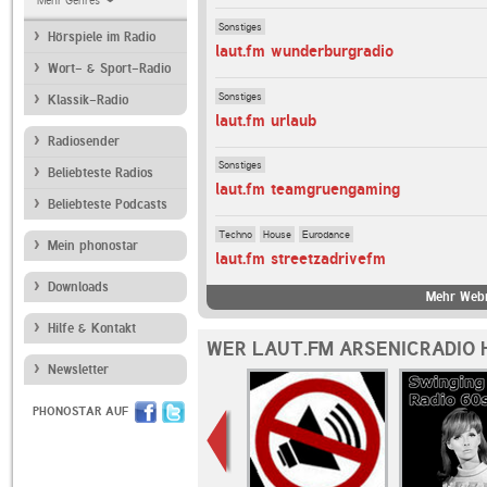
Mehr Genres
Sonstiges
Hörspiele im Radio
laut.fm wunderburgradio
Wort- & Sport-Radio
Sonstiges
Klassik-Radio
laut.fm urlaub
Radiosender
Sonstiges
Beliebteste Radios
laut.fm teamgruengaming
Beliebteste Podcasts
Techno
House
Eurodance
Mein phonostar
laut.fm streetzadrivefm
Downloads
Mehr Webr
Hilfe & Kontakt
WER LAUT.FM ARSENICRADIO 
Newsletter
PHONOSTAR AUF