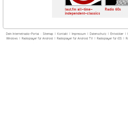
laut.fm all-time-
Radio 60s
independent-classics
Dein Internetradio-Portal :
Sitemap
|
Kontakt
|
Impressum
|
Datenschutz
|
Entwickler
|
Windows
|
Radioplayer für Android
|
Radioplayer für Android TV
|
Radioplayer für iOS
|
R