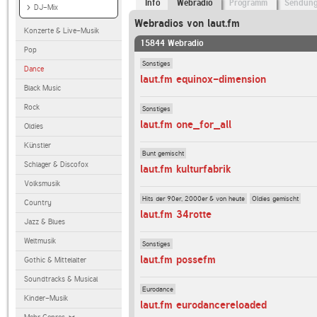
Info
Webradio
Programm
Sendun
DJ-Mix
Webradios von laut.fm
Konzerte & Live-Musik
15844 Webradio
Pop
Sonstiges
Dance
laut.fm equinox-dimension
Black Music
Rock
Sonstiges
laut.fm one_for_all
Oldies
Künstler
Bunt gemischt
Schlager & Discofox
laut.fm kulturfabrik
Volksmusik
Hits der 90er, 2000er & von heute
Oldies gemischt
Country
laut.fm 34rotte
Jazz & Blues
Weltmusik
Sonstiges
laut.fm possefm
Gothic & Mittelalter
Soundtracks & Musical
Eurodance
Kinder-Musik
laut.fm eurodancereloaded