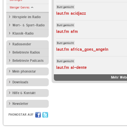
Bunt gemischt
Weniger Genres
laut.fm acidjazz
Hörspiele im Radio
Bunt gemischt
Wort- & Sport-Radio
laut.fm afm
Klassik-Radio
Bunt gemischt
Radiosender
laut.fm africa_goes_angeln
Beliebteste Radios
Beliebteste Podcasts
Bunt gemischt
laut.fm al-dente
Mein phonostar
Mehr Webr
Downloads
Hilfe & Kontakt
Newsletter
PHONOSTAR AUF