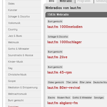
Info
Webradio
Programm
Sendun
Oldies
Webradios von laut.fm
Künstler
15836 Webradio
Schlager & Discofox
Bunt gemischt
Volksmusik
laut.fm 1000melodien
Country
Jazz & Blues
Schlager & Discofox
laut.fm 1000schlager
Weltmusik
Gothic & Mittelalter
Bunt gemischt
Soundtracks & Musical
laut.fm 2live
Kinder-Musik
Bunt gemischt
Gay
laut.fm 45-rpm
Christliche Musik
Gospel
Oldies gemischt
70er Jahre
80er Jahre
Deutsche Mu
laut.fm 80er-revival
Meditation & Entspannung
Weihnachtsmusik
Electro
Modern Rock
Gothic & Mittelalter
Sonstiges
Bunt gemischt
laut.fm abglanz-fm
Sonstiges