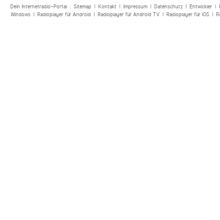
Dein Internetradio-Portal :
Sitemap
|
Kontakt
|
Impressum
|
Datenschutz
|
Entwickler
|
Windows
|
Radioplayer für Android
|
Radioplayer für Android TV
|
Radioplayer für iOS
|
R