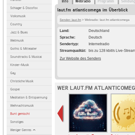
Info
Webradio
Programm
Sendun
Schlager & Discofox
laut.fm atlanticomega im Überblick
Volksmusik
Sender: laut.fm
> Webradio: laut.fm atlanticomega
Country
Land
Deutschland
Jazz & Blues
Sprache
Deutsch
Weltmusik
Sendertyp
Internetradio
Gothic & Mittelalter
Streamqualität
bis zu 128 kbit/s Live-Strea
Soundtracks & Musical
Zur Website des Senders
Kinder-Musik
Gay
Christliche Musik
WER LAUT.FM ATLANTICOMEG
Gospel
Meditation & Entspannung
Weihnachtsmusik
Bunt gemischt
Sonstiges
Weniger Genres