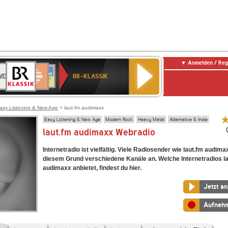
Anmelden / Reg
BR-
DR
Deutschlandfunk
3
Deutschlandfunk
80er
NDR
ANTENNE
SWR
KLASSIK
BR-KLASSIK
Kultur
90er
2
BAYERN
Kultur
OLDIE
ANTENNE
asy Listening & New Age
> laut.fm audimaxx
Easy Listening & New Age
Modern Rock
Heavy Metal
Alternative & Indie
laut.fm audimaxx Webradio
Internetradio ist vielfältig. Viele Radiosender wie laut.fm audim
diesem Grund verschiedene Kanäle an. Welche Internetradios l
audimaxx anbietet, findest du hier.
Jetzt a
Aufneh