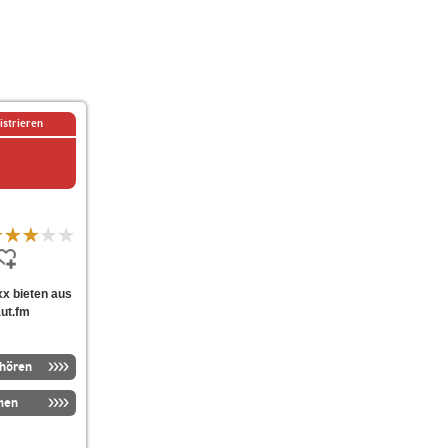
istrieren
axx bieten aus
aut.fm
nhören
men