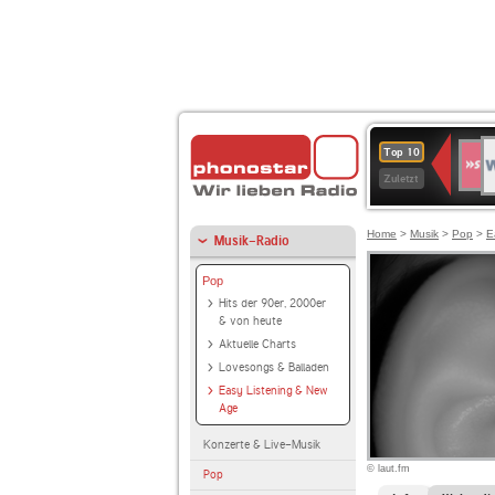
W
SWR
Top 10
4
Zuletzt
Home
>
Musik
>
Pop
>
E
Musik-Radio
Pop
Hits der 90er, 2000er
& von heute
Aktuelle Charts
Lovesongs & Balladen
Easy Listening & New
Age
Konzerte & Live-Musik
© laut.fm
Pop