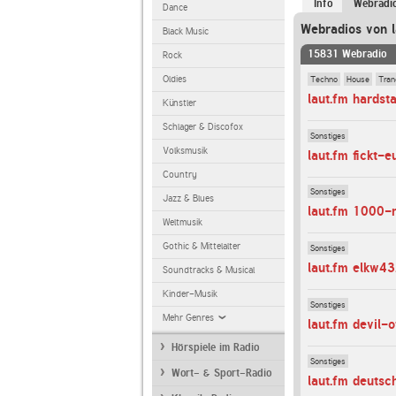
Info
Webradi
Dance
Webradios von l
Black Music
15831 Webradio
Rock
Techno
House
Tran
Oldies
laut.fm hardst
Künstler
Schlager & Discofox
Sonstiges
Volksmusik
laut.fm fickt-e
Country
Sonstiges
Jazz & Blues
laut.fm 1000-r
Weltmusik
Gothic & Mittelalter
Sonstiges
laut.fm elkw4
Soundtracks & Musical
Kinder-Musik
Sonstiges
Mehr Genres
laut.fm devil-
Hörspiele im Radio
Sonstiges
Wort- & Sport-Radio
laut.fm deutsc