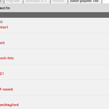
o
Programm
Sendungen A-Z
Podcasts
zuletzt gespielte Titel
aut.fm
ce
ation1
uch
ock-hitz
321
of-sound
hmithayford