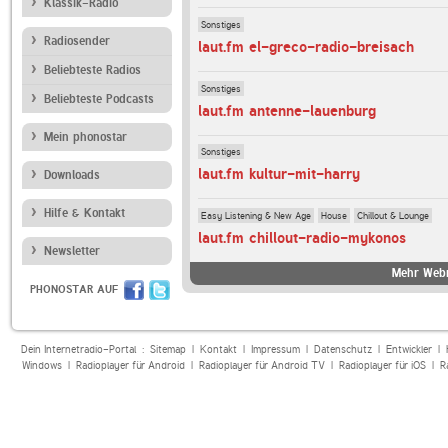
Klassik-Radio
Sonstiges
Radiosender
laut.fm el-greco-radio-breisach
Beliebteste Radios
Sonstiges
Beliebteste Podcasts
laut.fm antenne-lauenburg
Mein phonostar
Sonstiges
laut.fm kultur-mit-harry
Downloads
Hilfe & Kontakt
Easy Listening & New Age
House
Chillout & Lounge
laut.fm chillout-radio-mykonos
Newsletter
Mehr Webr
PHONOSTAR AUF
Dein Internetradio-Portal :
Sitemap
|
Kontakt
|
Impressum
|
Datenschutz
|
Entwickler
|
Windows
|
Radioplayer für Android
|
Radioplayer für Android TV
|
Radioplayer für iOS
|
R