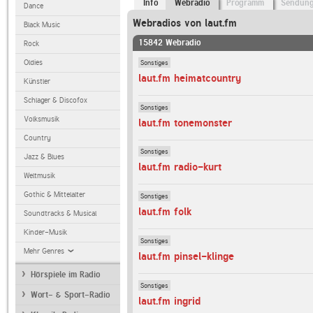
Info
Webradio
Programm
Sendun
Dance
Webradios von laut.fm
Black Music
15842 Webradio
Rock
Sonstiges
Oldies
laut.fm heimatcountry
Künstler
Schlager & Discofox
Sonstiges
Volksmusik
laut.fm tonemonster
Country
Sonstiges
Jazz & Blues
laut.fm radio-kurt
Weltmusik
Gothic & Mittelalter
Sonstiges
laut.fm folk
Soundtracks & Musical
Kinder-Musik
Sonstiges
Mehr Genres
laut.fm pinsel-klinge
Hörspiele im Radio
Sonstiges
Wort- & Sport-Radio
laut.fm ingrid