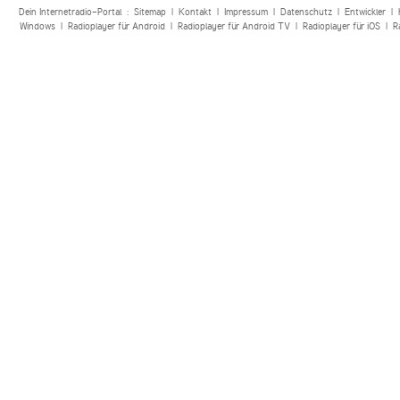
Dein Internetradio-Portal :
Sitemap
|
Kontakt
|
Impressum
|
Datenschutz
|
Entwickler
|
Windows
|
Radioplayer für Android
|
Radioplayer für Android TV
|
Radioplayer für iOS
|
R