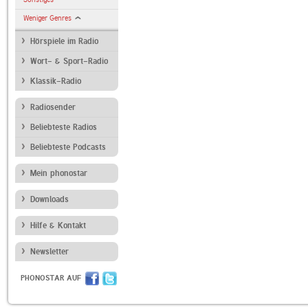
Weniger Genres
Hörspiele im Radio
Wort- & Sport-Radio
Klassik-Radio
Radiosender
Beliebteste Radios
Beliebteste Podcasts
Mein phonostar
Downloads
Hilfe & Kontakt
Newsletter
PHONOSTAR AUF