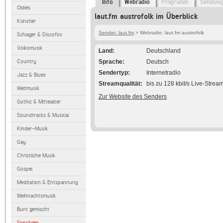
Info
Webradio
Programm
Sendun
Oldies
laut.fm austrofolk im Überblick
Künstler
Sender: laut.fm
> Webradio: laut.fm austrofolk
Schlager & Discofox
Volksmusik
Land
Deutschland
Country
Sprache
Deutsch
Sendertyp
Internetradio
Jazz & Blues
Streamqualität
bis zu 128 kbit/s Live-Strea
Weltmusik
Zur Website des Senders
Gothic & Mittelalter
Soundtracks & Musical
Kinder-Musik
Gay
Christliche Musik
Gospel
Meditation & Entspannung
Weihnachtsmusik
Bunt gemischt
Sonstiges