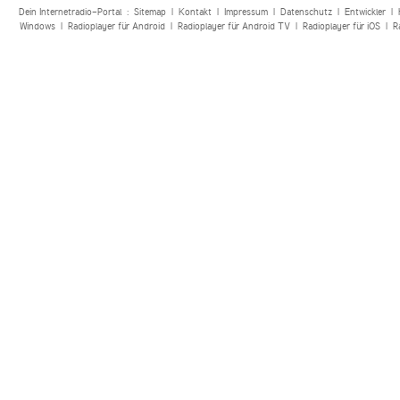
Dein Internetradio-Portal :
Sitemap
|
Kontakt
|
Impressum
|
Datenschutz
|
Entwickler
|
Windows
|
Radioplayer für Android
|
Radioplayer für Android TV
|
Radioplayer für iOS
|
R