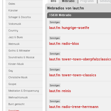
Info
Webradio
Programm
Sendun
Oldies
Webradios von laut.fm
Künstler
15838 Webradio
Schlager & Discofox
Sonstiges
Volksmusik
laut.fm hungrige-woelfe
Country
Jazz & Blues
Sonstiges
laut.fm radio-blox
Weltmusik
Gothic & Mittelalter
Sonstiges
Soundtracks & Musical
laut.fm tower-town-oberpfalzclassic
Kinder-Musik
Sonstiges
Gay
laut.fm tower-town-classics
Christliche Musik
Gospel
Sonstiges
laut.fm reinis
Meditation & Entspannung
Weihnachtsmusik
Sonstiges
Bunt gemischt
laut.fm radio-irene-herrmann
Sonstiges