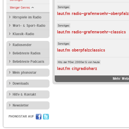
Sonstiges
Weniger Genres
laut.fm radio-grafenwoehr-oberpfalz
Hörspiele im Radio
Sonstiges
Wort- & Sport-Radio
laut.fm radio-grafenwoehr-classics
Klassik-Radio
Sonstiges
Radiosender
laut.fm oberpfalzclassics
Beliebteste Radios
Beliebteste Podcasts
Hits der 90er, 2000er & von heute
laut.fm cityradioharz
Mein phonostar
Mehr Webr
Downloads
Hilfe & Kontakt
Newsletter
PHONOSTAR AUF