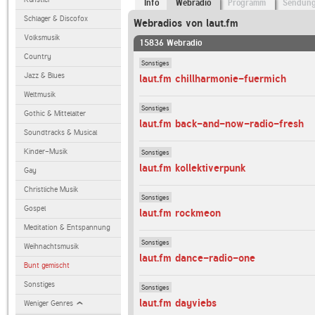
Info
Webradio
Programm
Sendun
Schlager & Discofox
Webradios von laut.fm
Volksmusik
15836 Webradio
Country
Sonstiges
Jazz & Blues
laut.fm chillharmonie-fuermich
Weltmusik
Sonstiges
Gothic & Mittelalter
laut.fm back-and-now-radio-fresh
Soundtracks & Musical
Kinder-Musik
Sonstiges
laut.fm kollektiverpunk
Gay
Christliche Musik
Sonstiges
Gospel
laut.fm rockmeon
Meditation & Entspannung
Sonstiges
Weihnachtsmusik
laut.fm dance-radio-one
Bunt gemischt
Sonstiges
Sonstiges
laut.fm dayviebs
Weniger Genres