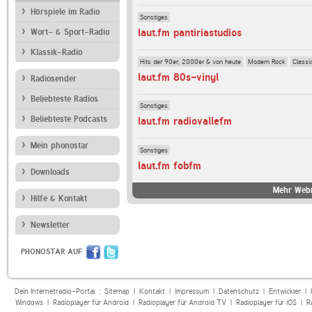
Hörspiele im Radio
Sonstiges
laut.fm pantiriastudios
Wort- & Sport-Radio
Klassik-Radio
Hits der 90er, 2000er & von heute
Modern Rock
Classi
laut.fm 80s-vinyl
Radiosender
Beliebteste Radios
Sonstiges
Beliebteste Podcasts
laut.fm radiovallefm
Mein phonostar
Sonstiges
laut.fm fobfm
Downloads
Mehr Webr
Hilfe & Kontakt
Newsletter
PHONOSTAR AUF
Dein Internetradio-Portal :
Sitemap
|
Kontakt
|
Impressum
|
Datenschutz
|
Entwickler
|
Windows
|
Radioplayer für Android
|
Radioplayer für Android TV
|
Radioplayer für iOS
|
R