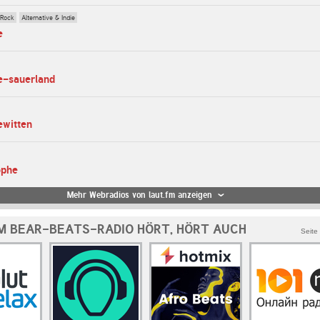
 Rock
Alternative & Indie
e
e-sauerland
ewitten
ophe
Mehr Webradios von laut.fm anzeigen
M BEAR-BEATS-RADIO HÖRT, HÖRT AUCH
Seite