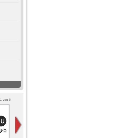
1
von
5