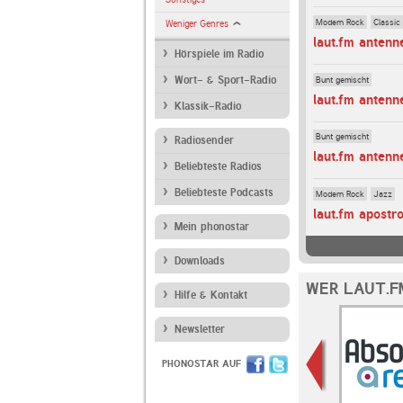
Modern Rock
Classic
Weniger Genres
laut.fm antenn
Hörspiele im Radio
Bunt gemischt
Wort- & Sport-Radio
laut.fm antenn
Klassik-Radio
Bunt gemischt
Radiosender
laut.fm antenn
Beliebteste Radios
Beliebteste Podcasts
Modern Rock
Jazz
laut.fm apostr
Mein phonostar
Downloads
WER LAUT.F
Hilfe & Kontakt
Newsletter
PHONOSTAR AUF