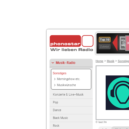
S
80er
Top 10
90er
Zuletzt
OLDI
ANT
Home
>
Musik
>
Sonstig
Musik-Radio
Sonstiges
Morningshow etc.
Musikwünsche
Konzerte & Live-Musik
Pop
Dance
Black Music
© laut.fm
Rock