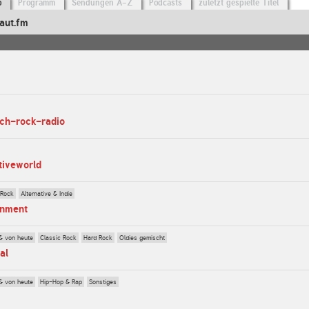
o
Programm
Sendungen A-Z
Podcasts
zuletzt gespielte Titel
aut.fm
ach-rock-radio
tiveworld
 Rock
Alternative & Indie
inment
& von heute
Classic Rock
Hard Rock
Oldies gemischt
al
& von heute
Hip-Hop & Rap
Sonstiges