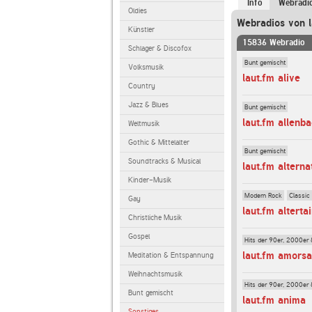
Info
Webradi
Oldies
Webradios von l
Künstler
15836 Webradio
Schlager & Discofox
Bunt gemischt
Volksmusik
laut.fm alive
Country
Jazz & Blues
Bunt gemischt
laut.fm allenb
Weltmusik
Gothic & Mittelalter
Bunt gemischt
Soundtracks & Musical
laut.fm alterna
Kinder-Musik
Modern Rock
Classic
Gay
laut.fm alterta
Christliche Musik
Gospel
Hits der 90er, 2000er 
laut.fm amorsa
Meditation & Entspannung
Weihnachtsmusik
Hits der 90er, 2000er 
Bunt gemischt
laut.fm anima
Sonstiges