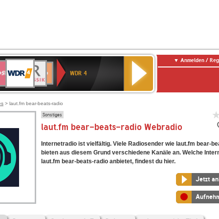
Anmelden / Reg
WDR
WR3
BR-
Deutschlandfunk
NDR
Deutschlandfunk
SWR
4
WDR 4
KLASSIK
2
Kultur
Kultur
E
ENNE
es
> laut.fm bear-beats-radio
Sonstiges
laut.fm bear-beats-radio Webradio
Internetradio ist vielfältig. Viele Radiosender wie laut.fm bear-b
bieten aus diesem Grund verschiedene Kanäle an. Welche Inter
laut.fm bear-beats-radio anbietet, findest du hier.
Jetzt a
Aufneh