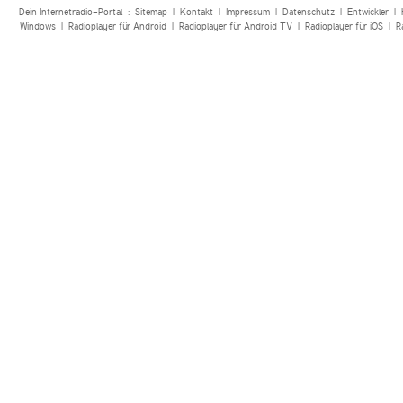
Dein Internetradio-Portal :
Sitemap
|
Kontakt
|
Impressum
|
Datenschutz
|
Entwickler
|
Windows
|
Radioplayer für Android
|
Radioplayer für Android TV
|
Radioplayer für iOS
|
R