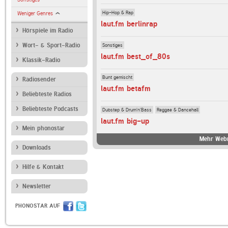
Hip-Hop & Rap
Weniger Genres
laut.fm berlinrap
Hörspiele im Radio
Sonstiges
Wort- & Sport-Radio
laut.fm best_of_80s
Klassik-Radio
Bunt gemischt
Radiosender
laut.fm betafm
Beliebteste Radios
Beliebteste Podcasts
Dubstep & Drum'n'Bass
Reggae & Dancehall
laut.fm big-up
Mein phonostar
Mehr Webr
Downloads
Hilfe & Kontakt
Newsletter
PHONOSTAR AUF