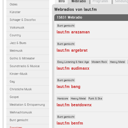
Info
Webradio
Programm
Sendun
Oldies
Webradios von laut.fm
Künstler
15831 Webradio
Schlager & Discofox
Bunt gemischt
Volksmusik
laut.fm arazaman
Country
Jazz & Blues
Bunt gemischt
laut.fm argebrat
Weltmusik
Gothic & Mittelalter
Easy Listening & New Age
Modern Rock
Heavy Metal
Soundtracks & Musical
laut.fm audimaxx
Kinder-Musik
Bunt gemischt
Gay
laut.fm bang
Christliche Musik
Gospel
Hardcore
Heavy Metal
Punk & Ska
laut.fm beatdownx
Meditation & Entspannung
Weihnachtsmusik
Bunt gemischt
Bunt gemischt
laut.fm benfm
Sonstiges