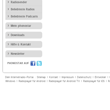
Radiosender
Beliebteste Radios
Beliebteste Podcasts
Mein phonostar
Downloads
Hilfe & Kontakt
Newsletter
PHONOSTAR AUF
Dein Internetradio-Portal :
Sitemap
|
Kontakt
|
Impressum
|
Datenschutz
|
Entwickler
|
Windows
|
Radioplayer für Android
|
Radioplayer für Android TV
|
Radioplayer für iOS
|
R