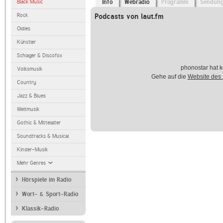
Black Music
Info
Webradio
Programm
Sendun
Rock
Podcasts von laut.fm
Oldies
Künstler
Schlager & Discofox
phonostar hat k
Volksmusik
Gehe auf die
Website des
Country
Jazz & Blues
Weltmusik
Gothic & Mittelalter
Soundtracks & Musical
Kinder-Musik
Mehr Genres
Hörspiele im Radio
Wort- & Sport-Radio
Klassik-Radio