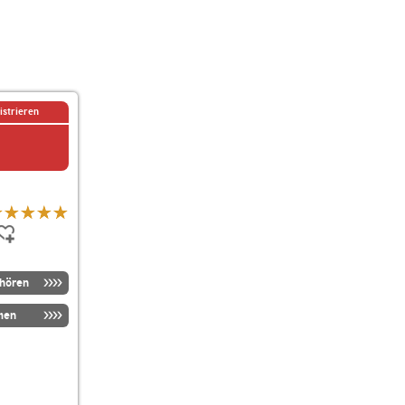
istrieren
nhören
men