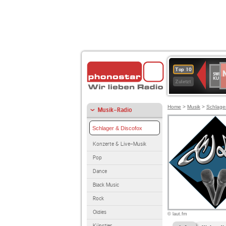
N
SWR
Top 10
2
Kultu
Zuletzt
Home
>
Musik
>
Schlage
Musik-Radio
Schlager & Discofox
Konzerte & Live-Musik
Pop
Dance
Black Music
Rock
Oldies
© laut.fm
Künstler