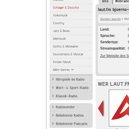
Info
Webradi
Schlager & Discofox
laut.fm bjoerns
Volksmusik
Sender: laut.fm
> Web
Country
Land
Jazz & Blues
Sprache
Weltmusik
Sendertyp
Gothic & Mittelalter
Streamqualität
Soundtracks & Musical
Zur Website des 
Kinder-Musik
Mehr Genres
Hörspiele im Radio
WER LAUT.F
Wort- & Sport-Radio
Klassik-Radio
Radiosender
Beliebteste Radios
Beliebteste Podcasts