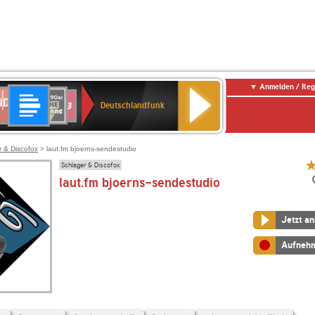
Anmelden / Reg
Deutschlandfunk
DR
80er
SWR3
Deutschlandfunk
90er
r
OLDIE
ANTENNE
r & Discofox
> laut.fm bjoerns-sendestudio
Schlager & Discofox
laut.fm bjoerns-sendestudio
Jetzt a
Aufneh