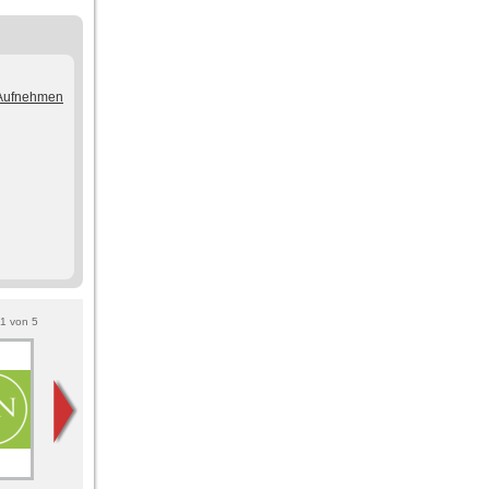
/Aufnehmen
1
von
5