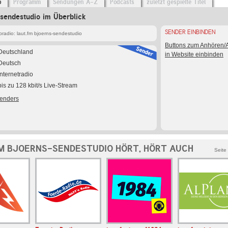
o
Programm
Sendungen A-Z
Podcasts
zuletzt gespielte Titel
-sendestudio im Überblick
SENDER EINBINDEN
radio: laut.fm bjoerns-sendestudio
Buttons zum Anhören
Deutschland
in Website einbinden
Deutsch
Internetradio
bis zu 128 kbit/s Live-Stream
Senders
M BJOERNS-SENDESTUDIO HÖRT, HÖRT AUCH
Seite