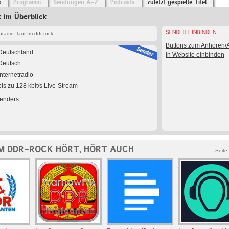
o
Programm
Sendungen A-Z
Podcasts
zuletzt gespielte Titel
k im Überblick
SENDER EINBINDEN
adio: laut.fm ddr-rock
Buttons zum Anhören
Deutschland
in Website einbinden
Deutsch
Internetradio
bis zu 128 kbit/s Live-Stream
Senders
M DDR-ROCK HÖRT, HÖRT AUCH
Seite