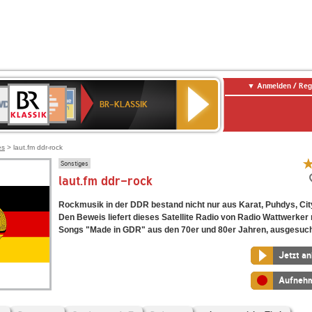
Anmelden / Reg
BR-
DR
Deutschlandfunk
3
Deutschlandfunk
80er
NDR
ANTENNE
SWR
KLASSIK
BR-KLASSIK
Kultur
90er
2
BAYERN
Kultur
OLDIE
ANTENNE
es
> laut.fm ddr-rock
Sonstiges
laut.fm ddr-rock
Rockmusik in der DDR bestand nicht nur aus Karat, Puhdys, City
Den Beweis liefert dieses Satellite Radio von Radio Wattwerker 
Songs "Made in GDR" aus den 70er und 80er Jahren, ausgesuch
Jetzt a
Aufneh