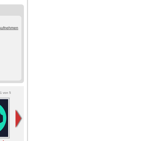
/Aufnehmen
1
von
5