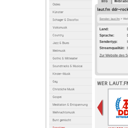
Info
Webradi
Oldies
laut.fm ddr-roc
Künstler
Sender: laut.fm
> Webr
Schlager & Discofox
Volksmusik
Land
Country
Sprache
Sendertyp
Jazz & Blues
Streamqualität
Weltmusik
Zur Website des 
Gothic & Mittelalter
Soundtracks & Musical
Kinder-Musik
Gay
WER LAUT.F
Christliche Musik
Gospel
Meditation & Entspannung
Weihnachtsmusik
Bunt gemischt
Sonstiges