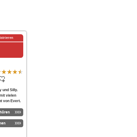
istrieren
 und Silly.
mit vielen
t von Evert.
nhören
men