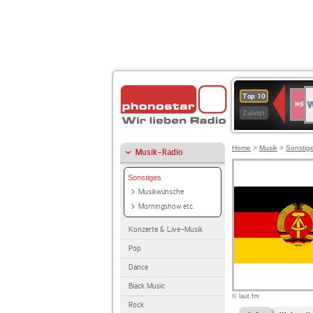
W
SWR
Top 10
4
Zuletzt
Home
>
Musik
>
Sonstig
Musik-Radio
Sonstiges
Musikwünsche
Morningshow etc.
Konzerte & Live-Musik
Pop
Dance
Black Music
© laut.fm
Rock