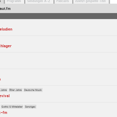
o
Programm
Sendungen A-Z
Podcasts
zuletzt gespielte Titel
aut.fm
elodien
chlager
m
 Jahre
80er Jahre
Deutsche Musik
evival
Gothic & Mittelalter
Sonstiges
z-fm