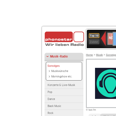
D
NDR
Top 10
2
Zuletzt
Home
>
Musik
>
Sonstig
Musik-Radio
Sonstiges
Musikwünsche
Morningshow etc.
Konzerte & Live-Musik
Pop
Dance
Black Music
© laut.fm
Rock