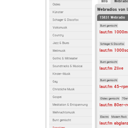
Info
Webradi
Oldies
Webradios von l
Künstler
15831 Webradio
Schlager & Discofox
Bunt gemischt
Volksmusik
laut.fm 1000m
Country
Jazz & Blues
Schlager & Discofox
laut.fm 1000s
Weltmusik
Gothic & Mittelalter
Bunt gemischt
Soundtracks & Musical
laut.fm 2live
Kinder-Musik
Bunt gemischt
Gay
laut.fm 45-rp
Christliche Musik
Gospel
Oldies gemischt
70er
laut.fm 80er-r
Meditation & Entspannung
Weihnachtsmusik
Electro
Modern Rock
Bunt gemischt
laut.fm abglan
Sonstiges