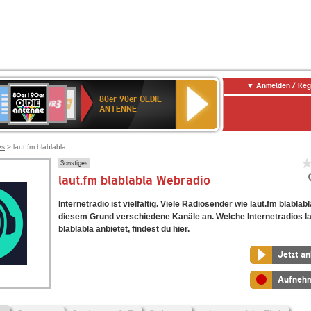
Anmelden / Reg
80er
eutschlandfunk
SWR3
WDR
SWR
80er 90er OLDIE
90er
4
Kultur
ANTENNE
OLDIE
ANTENNE
es
> laut.fm blablabla
Sonstiges
laut.fm blablabla Webradio
Internetradio ist vielfältig. Viele Radiosender wie laut.fm blablab
diesem Grund verschiedene Kanäle an. Welche Internetradios l
blablabla anbietet, findest du hier.
Jetzt a
Aufneh