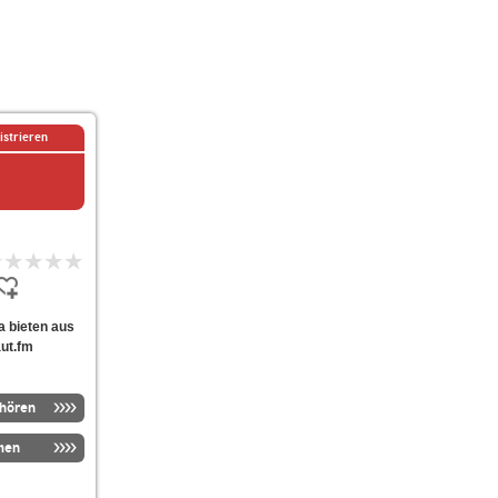
istrieren
la bieten aus
aut.fm
nhören
men