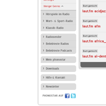
Bunt gemischt
Weniger Genres
laut.fm acidjaz
Hörspiele im Radio
Bunt gemischt
Wort- & Sport-Radio
laut.fm afm
Klassik-Radio
Bunt gemischt
Radiosender
laut.fm africa
Beliebteste Radios
Beliebteste Podcasts
Bunt gemischt
laut.fm al-den
Mein phonostar
Downloads
Hilfe & Kontakt
Newsletter
PHONOSTAR AUF