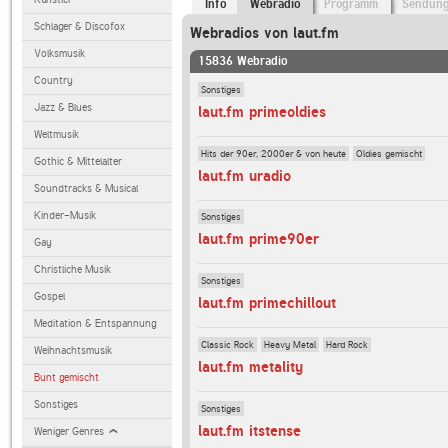
Info
Webradio
Programm
Sendun
Schlager & Discofox
Webradios von laut.fm
Volksmusik
15836 Webradio
Country
Sonstiges
Jazz & Blues
laut.fm primeoldies
Weltmusik
Hits der 90er, 2000er & von heute
Oldies gemischt
Gothic & Mittelalter
laut.fm uradio
Soundtracks & Musical
Kinder-Musik
Sonstiges
laut.fm prime90er
Gay
Christliche Musik
Sonstiges
Gospel
laut.fm primechillout
Meditation & Entspannung
Classic Rock
Heavy Metal
Hard Rock
Weihnachtsmusik
laut.fm metality
Bunt gemischt
Sonstiges
Sonstiges
laut.fm itstense
Weniger Genres