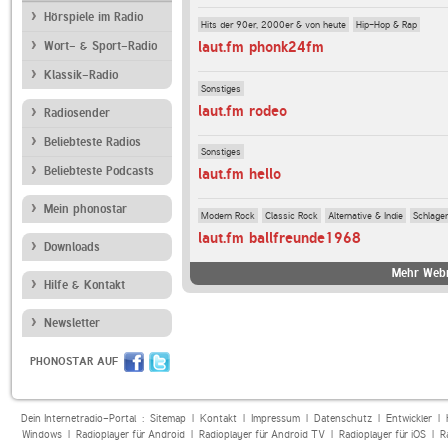
Hörspiele im Radio
Hits der 90er, 2000er & von heute
Hip-Hop & Rap
laut.fm phonk24fm
Wort- & Sport-Radio
Klassik-Radio
Sonstiges
laut.fm rodeo
Radiosender
Beliebteste Radios
Sonstiges
Beliebteste Podcasts
laut.fm hello
Mein phonostar
Modern Rock
Classic Rock
Alternative & Indie
Schlager
laut.fm ballfreunde1968
Downloads
Mehr Webr
Hilfe & Kontakt
Newsletter
PHONOSTAR AUF
Dein Internetradio-Portal :
Sitemap
|
Kontakt
|
Impressum
|
Datenschutz
|
Entwickler
|
Windows
|
Radioplayer für Android
|
Radioplayer für Android TV
|
Radioplayer für iOS
|
R