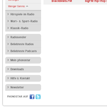
BlackBeats.FM
bigFM Hip-Hop 
Weniger Genres
Hörspiele im Radio
Wort- & Sport-Radio
Klassik-Radio
Radiosender
Beliebteste Radios
Beliebteste Podcasts
Mein phonostar
Downloads
Hilfe & Kontakt
Newsletter
PHONOSTAR AUF