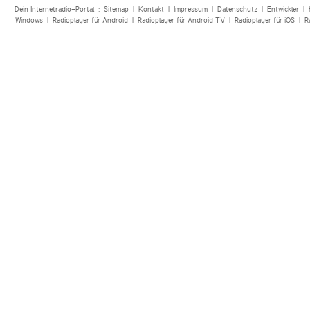
Dein Internetradio-Portal :
Sitemap
|
Kontakt
|
Impressum
|
Datenschutz
|
Entwickler
|
Windows
|
Radioplayer für Android
|
Radioplayer für Android TV
|
Radioplayer für iOS
|
R