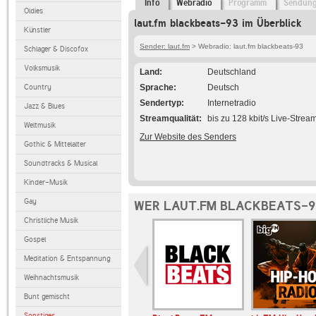
Info
Webradio
Programm
Sendun
Oldies
laut.fm blackbeats-93 im Überblick
Künstler
Sender: laut.fm
> Webradio: laut.fm blackbeats-93
Schlager & Discofox
Volksmusik
Land
Deutschland
Country
Sprache
Deutsch
Sendertyp
Internetradio
Jazz & Blues
Streamqualität
bis zu 128 kbit/s Live-Strea
Weltmusik
Zur Website des Senders
Gothic & Mittelalter
Soundtracks & Musical
Kinder-Musik
Gay
WER LAUT.FM BLACKBEATS-9
Christliche Musik
Gospel
Meditation & Entspannung
Weihnachtsmusik
Bunt gemischt
Sonstiges