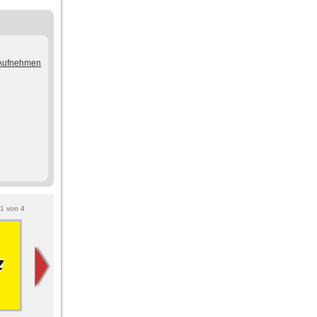
/Aufnehmen
1
von
4