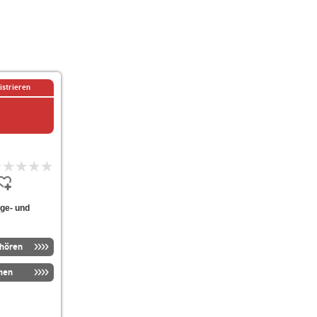
istrieren
nge- und
nhören
men