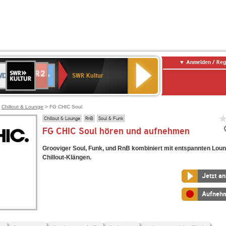
Anmelden / Reg
SWR
DR
NDR
ENNE
80er
SWR3
WDR
BR-
Deutschlandfunk
Deutschlandfunk
Kultur
SWR Kultur
2
ERN
90er
4
KLASSIK
Kultur
OLDIE
ANTENNE
>
Chillout & Lounge
> FG CHIC Soul
Chillout & Lounge
RnB
Soul & Funk
FG CHIC Soul hören und aufnehmen
Grooviger Soul, Funk, und RnB kombiniert mit entspannten Lou
Chillout-Klängen.
Jetzt a
Aufneh