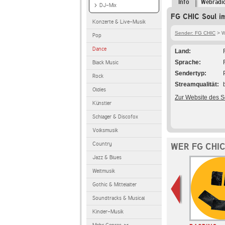
Info
Webradi
DJ-Mix
FG CHIC Soul im
Konzerte & Live-Musik
Sender: FG CHIC
> W
Pop
Dance
Land
Sprache
Black Music
Sendertyp
Rock
Streamqualität
Oldies
Zur Website des 
Künstler
Schlager & Discofox
Volksmusik
Country
WER FG CHI
Jazz & Blues
Weltmusik
Gothic & Mittelalter
Soundtracks & Musical
Kinder-Musik