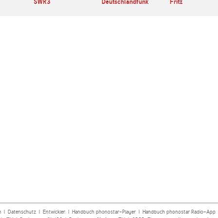
SWR3
Deutschlandfunk
Fritz
m
|
Datenschutz
|
Entwickler
|
Handbuch phonostar-Player
|
Handbuch phonostar Radio-App