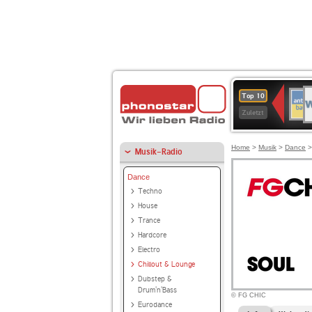
W
ANT
Top 10
2
BAY
Zuletzt
Home
>
Musik
>
Dance
Musik-Radio
Dance
Techno
House
Trance
Hardcore
Electro
Chillout & Lounge
Dubstep &
Drum'n'Bass
© FG CHIC
Eurodance