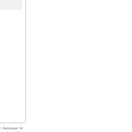
Radio FG
Fun Radio
Skyrock
|
Radioplayer für