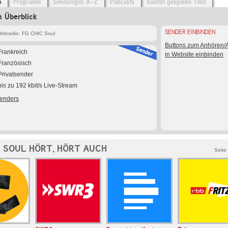
o
Programm
Sendungen A-Z
Podcasts
zuletzt gespielte Titel
 Überblick
SENDER EINBINDEN
ebradio: FG CHIC Soul
Buttons zum Anhören
Frankreich
in Website einbinden
Französisch
Privatsender
bis zu 192 kbit/s Live-Stream
Senders
C SOUL HÖRT, HÖRT AUCH
Seite