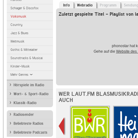
Info
Webradio
Programm
Sendun
Schlager & Discofox
Zuletzt gespielte Titel - Playlist von l
Volksmusik
Country
Jazz & Blues
Weltmusik
phonostar hat k
Gothic & Mittelalter
Gehe auf die
Website des
Soundtracks & Musical
Kinder-Musik
Mehr Genres
Hörspiele im Radio
WER LAUT.FM BLASMUSIKRAD
Wort- & Sport-Radio
AUCH
Klassik-Radio
Radiosender
Beliebteste Radios
Beliebteste Podcasts