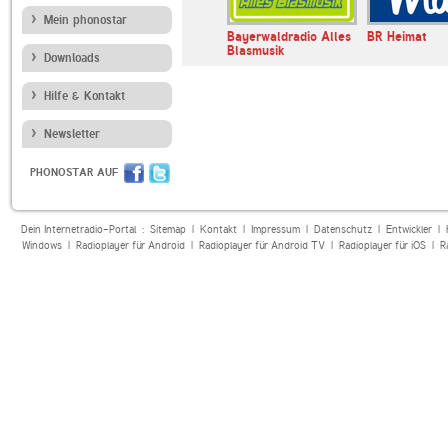
Mein phonostar
ebenbürgen
Radio Schwany Echte
Bayerwaldradio Alles
BR Heimat
Volksmusik
Blasmusik
Downloads
Hilfe & Kontakt
Newsletter
PHONOSTAR AUF
Dein Internetradio-Portal :
Sitemap
|
Kontakt
|
Impressum
|
Datenschutz
|
Entwickler
|
Windows
|
Radioplayer für Android
|
Radioplayer für Android TV
|
Radioplayer für iOS
|
R