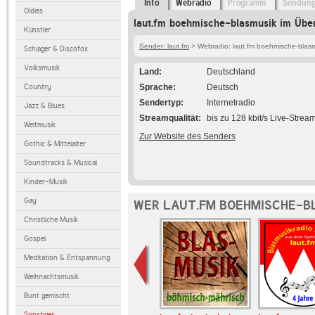
Info
Webradio
Programm
Sendun
Oldies
laut.fm boehmische-blasmusik im Über
Künstler
Sender: laut.fm
> Webradio: laut.fm boehmische-blas
Schlager & Discofox
Volksmusik
Land
Deutschland
Country
Sprache
Deutsch
Sendertyp
Internetradio
Jazz & Blues
Streamqualität
bis zu 128 kbit/s Live-Strea
Weltmusik
Zur Website des Senders
Gothic & Mittelalter
Soundtracks & Musical
Kinder-Musik
Gay
WER LAUT.FM BOEHMISCHE-B
Christliche Musik
Gospel
Meditation & Entspannung
Weihnachtsmusik
Bunt gemischt
Sonstiges