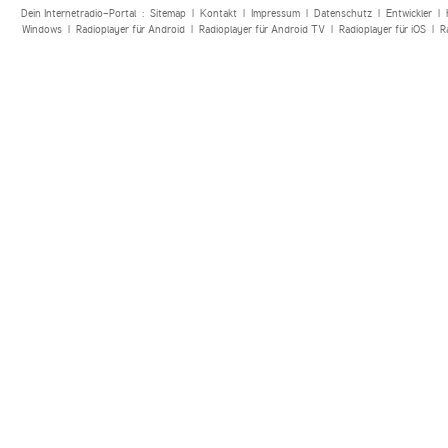
Dein Internetradio-Portal :
Sitemap
|
Kontakt
|
Impressum
|
Datenschutz
|
Entwickler
|
Windows
|
Radioplayer für Android
|
Radioplayer für Android TV
|
Radioplayer für iOS
|
R