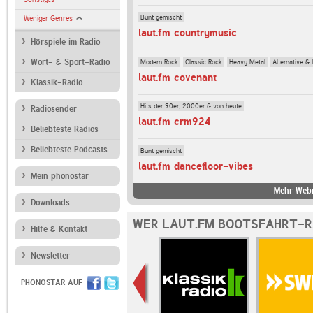
Bunt gemischt
Weniger Genres
laut.fm countrymusic
Hörspiele im Radio
Modern Rock
Classic Rock
Heavy Metal
Alternative & 
Wort- & Sport-Radio
laut.fm covenant
Klassik-Radio
Hits der 90er, 2000er & von heute
Radiosender
laut.fm crm924
Beliebteste Radios
Beliebteste Podcasts
Bunt gemischt
laut.fm dancefloor-vibes
Mein phonostar
Mehr Webr
Downloads
WER LAUT.FM BOOTSFAHRT-R
Hilfe & Kontakt
Newsletter
PHONOSTAR AUF