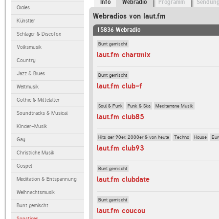
Info
Webradio
Programm
Sendun
Oldies
Webradios von laut.fm
Künstler
15836 Webradio
Schlager & Discofox
Bunt gemischt
Volksmusik
laut.fm chartmix
Country
Jazz & Blues
Bunt gemischt
laut.fm club-f
Weltmusik
Gothic & Mittelalter
Soul & Funk
Punk & Ska
Mediterrane Musik
Soundtracks & Musical
laut.fm club85
Kinder-Musik
Hits der 90er, 2000er & von heute
Techno
House
Eur
Gay
laut.fm club93
Christliche Musik
Gospel
Bunt gemischt
laut.fm clubdate
Meditation & Entspannung
Weihnachtsmusik
Bunt gemischt
Bunt gemischt
laut.fm coucou
Sonstiges