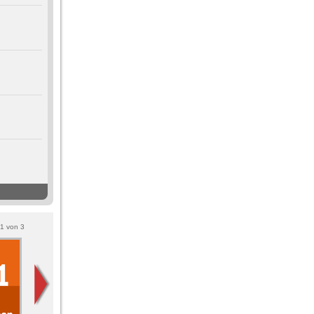
1
von
3