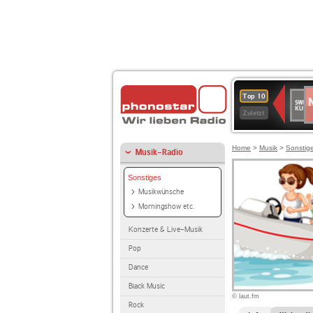
N
SWR
Top 10
2
Kultu
Zuletzt
Home
>
Musik
>
Sonstig
Musik-Radio
Sonstiges
Musikwünsche
Morningshow etc.
Konzerte & Live-Musik
Pop
Dance
Black Music
© laut.fm
Rock