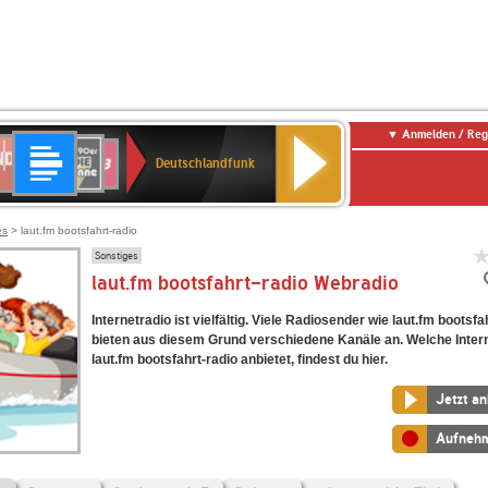
Anmelden / Reg
Deutschlandfunk
DR
80er
SWR3
Deutschlandfunk
90er
r
OLDIE
ANTENNE
es
> laut.fm bootsfahrt-radio
Sonstiges
laut.fm bootsfahrt-radio Webradio
Internetradio ist vielfältig. Viele Radiosender wie laut.fm bootsfa
bieten aus diesem Grund verschiedene Kanäle an. Welche Inter
laut.fm bootsfahrt-radio anbietet, findest du hier.
Jetzt a
Aufneh