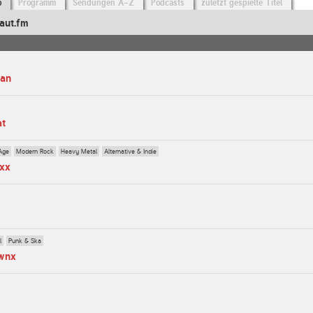
o
Programm
Sendungen A-Z
Podcasts
zuletzt gespielte Titel
aut.fm
man
at
Age
Modern Rock
Heavy Metal
Alternative & Indie
axx
l
Punk & Ska
ownx