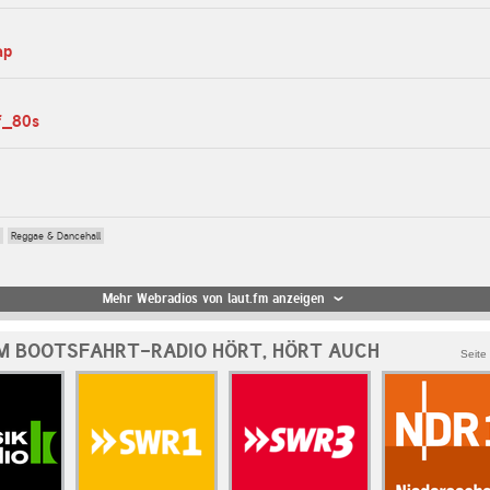
ap
of_80s
Reggae & Dancehall
Mehr Webradios von laut.fm anzeigen
M BOOTSFAHRT-RADIO HÖRT, HÖRT AUCH
Seite