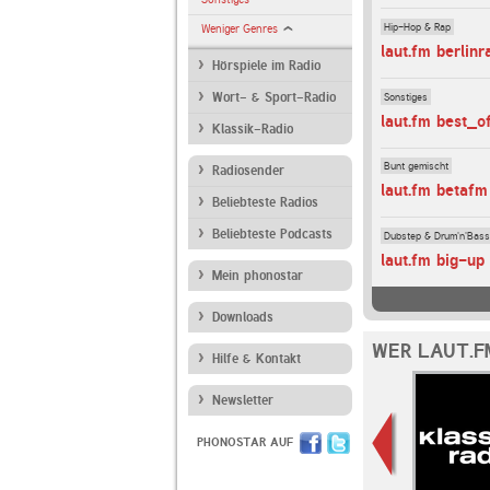
Hip-Hop & Rap
Weniger Genres
laut.fm berlinr
Hörspiele im Radio
Sonstiges
Wort- & Sport-Radio
laut.fm best_
Klassik-Radio
Bunt gemischt
Radiosender
laut.fm betafm
Beliebteste Radios
Beliebteste Podcasts
Dubstep & Drum'n'Bass
laut.fm big-up
Mein phonostar
Downloads
WER LAUT.F
Hilfe & Kontakt
Newsletter
PHONOSTAR AUF