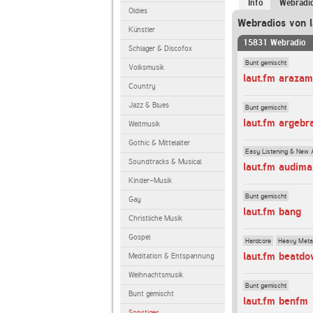
Info
Webradi
Oldies
Webradios von l
Künstler
15831 Webradio
Schlager & Discofox
Bunt gemischt
Volksmusik
laut.fm araza
Country
Jazz & Blues
Bunt gemischt
laut.fm argebr
Weltmusik
Gothic & Mittelalter
Easy Listening & New 
Soundtracks & Musical
laut.fm audim
Kinder-Musik
Bunt gemischt
Gay
laut.fm bang
Christliche Musik
Gospel
Hardcore
Heavy Meta
laut.fm beatd
Meditation & Entspannung
Weihnachtsmusik
Bunt gemischt
Bunt gemischt
laut.fm benfm
Sonstiges