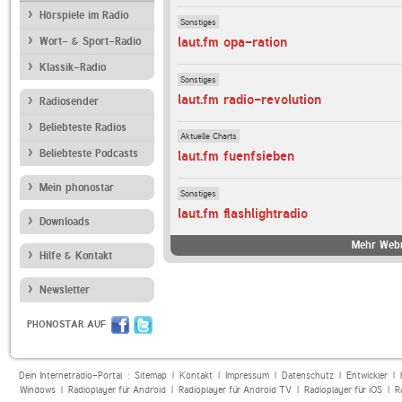
Hörspiele im Radio
Sonstiges
laut.fm opa-ration
Wort- & Sport-Radio
Klassik-Radio
Sonstiges
laut.fm radio-revolution
Radiosender
Beliebteste Radios
Aktuelle Charts
Beliebteste Podcasts
laut.fm fuenfsieben
Mein phonostar
Sonstiges
laut.fm flashlightradio
Downloads
Mehr Webr
Hilfe & Kontakt
Newsletter
PHONOSTAR AUF
Dein Internetradio-Portal :
Sitemap
|
Kontakt
|
Impressum
|
Datenschutz
|
Entwickler
|
Windows
|
Radioplayer für Android
|
Radioplayer für Android TV
|
Radioplayer für iOS
|
R