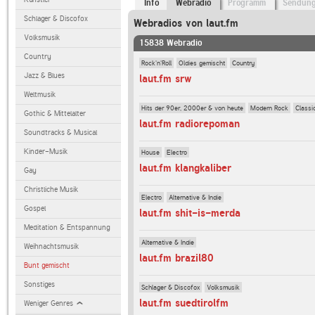
Info
Webradio
Programm
Sendun
Schlager & Discofox
Webradios von laut.fm
Volksmusik
15838 Webradio
Country
Rock'n'Roll
Oldies gemischt
Country
Jazz & Blues
laut.fm srw
Weltmusik
Hits der 90er, 2000er & von heute
Modern Rock
Classi
Gothic & Mittelalter
laut.fm radiorepoman
Soundtracks & Musical
Kinder-Musik
House
Electro
laut.fm klangkaliber
Gay
Christliche Musik
Electro
Alternative & Indie
Gospel
laut.fm shit-is-merda
Meditation & Entspannung
Alternative & Indie
Weihnachtsmusik
laut.fm brazil80
Bunt gemischt
Sonstiges
Schlager & Discofox
Volksmusik
laut.fm suedtirolfm
Weniger Genres