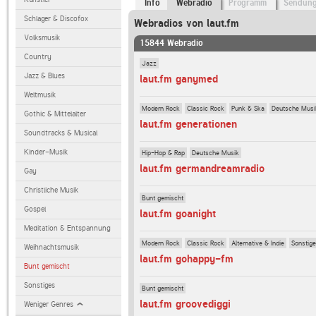
Info
Webradio
Programm
Sendun
Schlager & Discofox
Webradios von laut.fm
Volksmusik
15844 Webradio
Country
Jazz
Jazz & Blues
laut.fm ganymed
Weltmusik
Modern Rock
Classic Rock
Punk & Ska
Deutsche Musi
Gothic & Mittelalter
laut.fm generationen
Soundtracks & Musical
Kinder-Musik
Hip-Hop & Rap
Deutsche Musik
laut.fm germandreamradio
Gay
Christliche Musik
Bunt gemischt
Gospel
laut.fm goanight
Meditation & Entspannung
Modern Rock
Classic Rock
Alternative & Indie
Sonstig
Weihnachtsmusik
laut.fm gohappy-fm
Bunt gemischt
Sonstiges
Bunt gemischt
laut.fm groovediggi
Weniger Genres