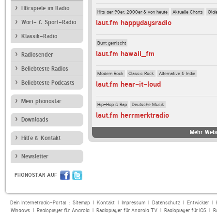
Hörspiele im Radio
Hits der 90er, 2000er & von heute
Aktuelle Charts
Oldi
laut.fm happydaysradio
Wort- & Sport-Radio
Klassik-Radio
Bunt gemischt
laut.fm hawaii_fm
Radiosender
Beliebteste Radios
Modern Rock
Classic Rock
Alternative & Indie
Beliebteste Podcasts
laut.fm hear-it-loud
Mein phonostar
Hip-Hop & Rap
Deutsche Musik
laut.fm herrmerktradio
Downloads
Mehr Webr
Hilfe & Kontakt
Newsletter
PHONOSTAR AUF
Dein Internetradio-Portal :
Sitemap
|
Kontakt
|
Impressum
|
Datenschutz
|
Entwickler
|
Windows
|
Radioplayer für Android
|
Radioplayer für Android TV
|
Radioplayer für iOS
|
R