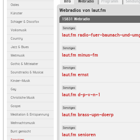
Info
Webradio
Programm
Sendun
Oldies
Webradios von laut.fm
Künstler
15831 Webradio
Schlager & Discofox
Sonstiges
Volksmusik
laut.fm radio-fuer-baunach-und-um
Country
Jazz & Blues
Sonstiges
laut.fm minus-fm
Weltmusik
Gothic & Mittelalter
Sonstiges
Soundtracks & Musical
laut.fm ernst
Kinder-Musik
Sonstiges
Gay
laut.fm d-p-v-n-1
Christliche Musik
Gospel
Sonstiges
laut.fm brass-upn-doerp
Meditation & Entspannung
Weihnachtsmusik
Sonstiges
Bunt gemischt
laut.fm senioren
Sonstiges