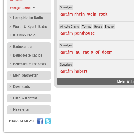
Sonstiges
Weniger Genres
laut.fm rhein-wein-rock
Hörspiele im Radio
Aktuelle Charts
Techno
House
Electro
Wort- & Sport-Radio
laut.fm penthouse
Klassik-Radio
Sonstiges
Radiosender
laut.fm jay-radio-of-doom
Beliebteste Radios
Beliebteste Podcasts
Sonstiges
laut.fm hubert
Mein phonostar
Mehr Webr
Downloads
Hilfe & Kontakt
Newsletter
PHONOSTAR AUF