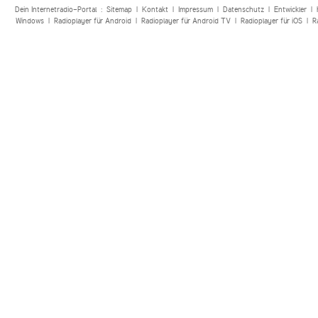
Dein Internetradio-Portal :
Sitemap
|
Kontakt
|
Impressum
|
Datenschutz
|
Entwickler
|
Windows
|
Radioplayer für Android
|
Radioplayer für Android TV
|
Radioplayer für iOS
|
R