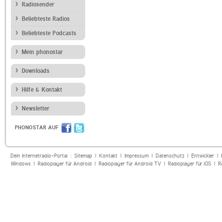
Radiosender
Beliebteste Radios
Beliebteste Podcasts
Mein phonostar
Downloads
Hilfe & Kontakt
Newsletter
PHONOSTAR AUF
Dein Internetradio-Portal :
Sitemap
|
Kontakt
|
Impressum
|
Datenschutz
|
Entwickler
|
Windows
|
Radioplayer für Android
|
Radioplayer für Android TV
|
Radioplayer für iOS
|
R