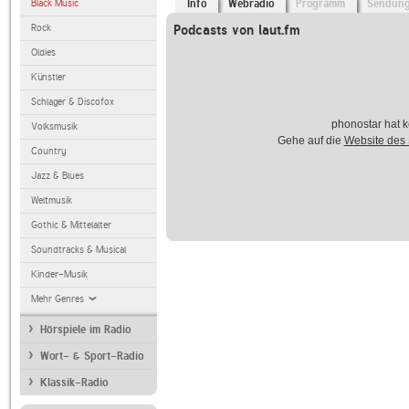
Black Music
Info
Webradio
Programm
Sendun
Rock
Podcasts von laut.fm
Oldies
Künstler
Schlager & Discofox
phonostar hat k
Volksmusik
Gehe auf die
Website des
Country
Jazz & Blues
Weltmusik
Gothic & Mittelalter
Soundtracks & Musical
Kinder-Musik
Mehr Genres
Hörspiele im Radio
Wort- & Sport-Radio
Klassik-Radio