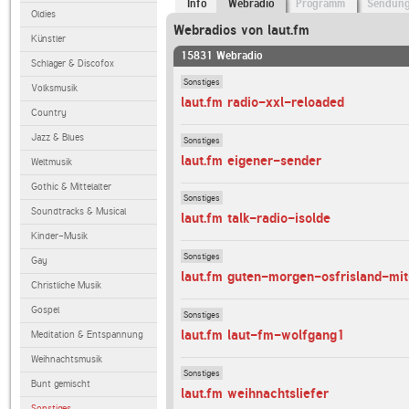
Info
Webradio
Programm
Sendun
Oldies
Webradios von laut.fm
Künstler
15831 Webradio
Schlager & Discofox
Sonstiges
Volksmusik
laut.fm radio-xxl-reloaded
Country
Jazz & Blues
Sonstiges
laut.fm eigener-sender
Weltmusik
Gothic & Mittelalter
Sonstiges
Soundtracks & Musical
laut.fm talk-radio-isolde
Kinder-Musik
Sonstiges
Gay
laut.fm guten-morgen-osfrisland-mi
Christliche Musik
Gospel
Sonstiges
laut.fm laut-fm-wolfgang1
Meditation & Entspannung
Weihnachtsmusik
Sonstiges
Bunt gemischt
laut.fm weihnachtsliefer
Sonstiges