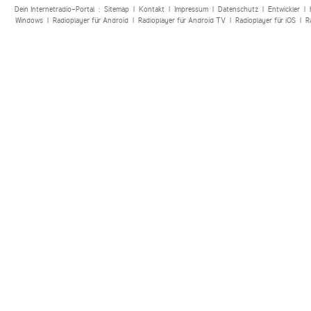
Dein Internetradio-Portal :
Sitemap
|
Kontakt
|
Impressum
|
Datenschutz
|
Entwickler
|
Windows
|
Radioplayer für Android
|
Radioplayer für Android TV
|
Radioplayer für iOS
|
R