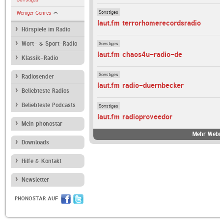
Sonstiges
Weniger Genres
laut.fm terrorhomerecordsradio
Hörspiele im Radio
Sonstiges
Wort- & Sport-Radio
laut.fm chaos4u-radio-de
Klassik-Radio
Sonstiges
Radiosender
laut.fm radio-duernbecker
Beliebteste Radios
Beliebteste Podcasts
Sonstiges
laut.fm radioproveedor
Mein phonostar
Mehr Webr
Downloads
Hilfe & Kontakt
Newsletter
PHONOSTAR AUF