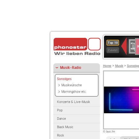
S
80er
Top 10
90er
Zuletzt
OLDI
ANT
Home
>
Musik
>
Sonstig
Musik-Radio
Sonstiges
Musikwünsche
Morningshow etc.
Konzerte & Live-Musik
Pop
Dance
Black Music
© laut.fm
Rock