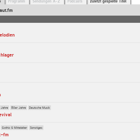
o
Programm
Sendungen A-Z
Podcasts
zuletzt gespielte Titel
aut.fm
elodien
chlager
m
 Jahre
80er Jahre
Deutsche Musik
evival
Gothic & Mittelalter
Sonstiges
z-fm