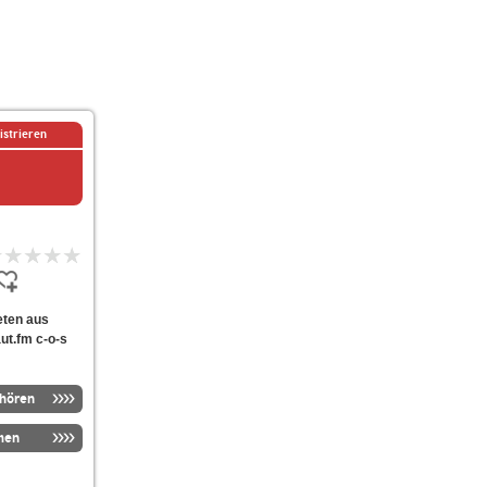
istrieren
ieten aus
ut.fm c-o-s
nhören
men