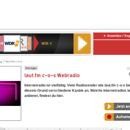
Anmelden / Reg
WDR
WR3
BR-
Deutschlandfunk
NDR
Deutschlandfunk
SWR
4
WDR 4
KLASSIK
2
Kultur
Kultur
E
ENNE
es
> laut.fm c-o-s
Sonstiges
laut.fm c-o-s Webradio
Internetradio ist vielfältig. Viele Radiosender wie laut.fm c-o-s b
diesem Grund verschiedene Kanäle an. Welche Internetradios la
anbietet, findest du hier.
Jetzt a
Aufneh