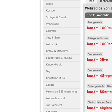
Info
Webradi
Oldies
Webradios von l
Künstler
15831 Webradio
Schlager & Discofox
Bunt gemischt
Volksmusik
laut.fm 1000m
Country
Jazz & Blues
Schlager & Discofox
laut.fm 1000s
Weltmusik
Gothic & Mittelalter
Bunt gemischt
Soundtracks & Musical
laut.fm 2live
Kinder-Musik
Bunt gemischt
Gay
laut.fm 45-rp
Christliche Musik
Gospel
Oldies gemischt
70er
laut.fm 80er-r
Meditation & Entspannung
Weihnachtsmusik
Electro
Modern Rock
Bunt gemischt
laut.fm abglan
Sonstiges