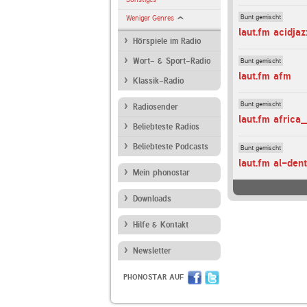
Bunt gemischt
Weniger Genres
laut.fm acidjaz
Hörspiele im Radio
Bunt gemischt
Wort- & Sport-Radio
laut.fm afm
Klassik-Radio
Bunt gemischt
Radiosender
laut.fm africa
Beliebteste Radios
Beliebteste Podcasts
Bunt gemischt
laut.fm al-den
Mein phonostar
Downloads
Hilfe & Kontakt
Newsletter
PHONOSTAR AUF