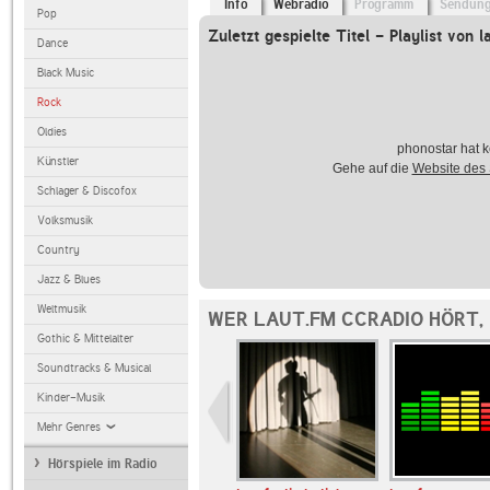
Info
Webradio
Programm
Sendun
Pop
Zuletzt gespielte Titel - Playlist von l
Dance
Black Music
Rock
Oldies
phonostar hat k
Künstler
Gehe auf die
Website des
Schlager & Discofox
Volksmusik
Country
Jazz & Blues
Weltmusik
WER LAUT.FM CCRADIO HÖRT,
Gothic & Mittelalter
Soundtracks & Musical
Kinder-Musik
Mehr Genres
Hörspiele im Radio