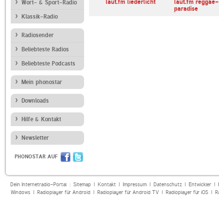
laut.fm liederlicht
laut.fm reggae-
Wort- & Sport-Radio
paradise
Klassik-Radio
Radiosender
Beliebteste Radios
Beliebteste Podcasts
Mein phonostar
Downloads
Hilfe & Kontakt
Newsletter
PHONOSTAR AUF
Dein Internetradio-Portal :
Sitemap
|
Kontakt
|
Impressum
|
Datenschutz
|
Entwickler
|
Windows
|
Radioplayer für Android
|
Radioplayer für Android TV
|
Radioplayer für iOS
|
R