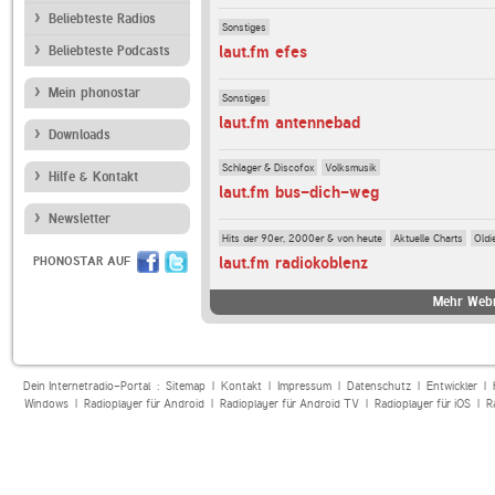
Beliebteste Radios
Sonstiges
laut.fm efes
Beliebteste Podcasts
Mein phonostar
Sonstiges
laut.fm antennebad
Downloads
Schlager & Discofox
Volksmusik
Hilfe & Kontakt
laut.fm bus-dich-weg
Newsletter
Hits der 90er, 2000er & von heute
Aktuelle Charts
Oldi
laut.fm radiokoblenz
PHONOSTAR AUF
Mehr Webr
Dein Internetradio-Portal :
Sitemap
|
Kontakt
|
Impressum
|
Datenschutz
|
Entwickler
|
Windows
|
Radioplayer für Android
|
Radioplayer für Android TV
|
Radioplayer für iOS
|
R