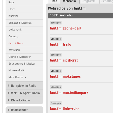
Info
Webradio
Programm
Sendun
Rock
Webradios von laut.fm
Oldies
15831 Webradio
Künstler
Sonstiges
Schlager & Discofox
laut.fm zeche-carl
Volksmusik
Country
Sonstiges
Jazz & Blues
laut.fm trafo
Weltmusik
Sonstiges
Gothic & Mittelalter
laut.fm ripshorst
Soundtracks & Musical
Kinder-Musik
Sonstiges
laut.fm mokatunes
Mehr Genres
Hörspiele im Radio
Sonstiges
laut.fm maximilianpark
Wort- & Sport-Radio
Klassik-Radio
Sonstiges
laut.fm linie-ruhr
Radiosender