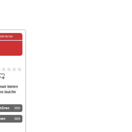
istrieren
onair bieten
os laut.fm
nhören
men