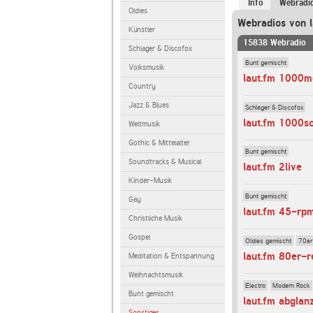
Info
Webradi
Oldies
Webradios von l
Künstler
15838 Webradio
Schlager & Discofox
Bunt gemischt
Volksmusik
laut.fm 1000m
Country
Jazz & Blues
Schlager & Discofox
laut.fm 1000s
Weltmusik
Gothic & Mittelalter
Bunt gemischt
Soundtracks & Musical
laut.fm 2live
Kinder-Musik
Bunt gemischt
Gay
laut.fm 45-rp
Christliche Musik
Gospel
Oldies gemischt
70er
laut.fm 80er-r
Meditation & Entspannung
Weihnachtsmusik
Electro
Modern Rock
Bunt gemischt
laut.fm abglan
Sonstiges