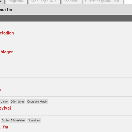
o
Programm
Sendungen A-Z
Podcasts
zuletzt gespielte Titel
aut.fm
elodien
chlager
m
 Jahre
80er Jahre
Deutsche Musik
evival
Gothic & Mittelalter
Sonstiges
z-fm