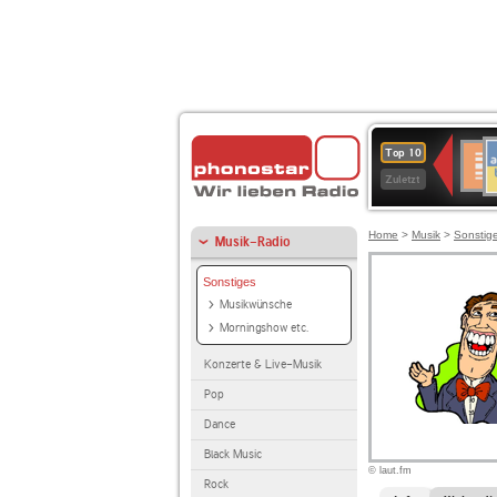
A
Deuts
Top 10
B
Kultu
Zuletzt
Home
>
Musik
>
Sonstig
Musik-Radio
Sonstiges
Musikwünsche
Morningshow etc.
Konzerte & Live-Musik
Pop
Dance
Black Music
© laut.fm
Rock