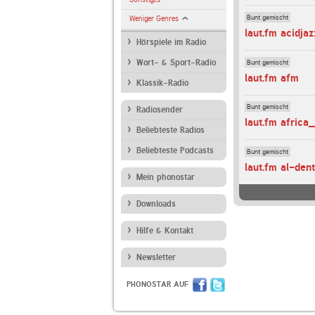
Bunt gemischt
Weniger Genres
laut.fm acidjaz
Hörspiele im Radio
Bunt gemischt
Wort- & Sport-Radio
laut.fm afm
Klassik-Radio
Bunt gemischt
Radiosender
laut.fm africa
Beliebteste Radios
Beliebteste Podcasts
Bunt gemischt
laut.fm al-den
Mein phonostar
Downloads
Hilfe & Kontakt
Newsletter
PHONOSTAR AUF