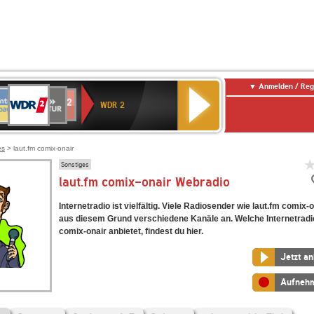
Anmelden / Reg
WDR
NTENNE
SWR
chlandfunk
Deutschlandfunk
80er
SWR3
WDR
BR-
NDR
2
WDR 2
AYERN
Kultur
r
90er
4
KLASSIK
2
OLDIE
ANTENNE
es
> laut.fm comix-onair
Sonstiges
laut.fm comix-onair Webradio
Internetradio ist vielfältig. Viele Radiosender wie laut.fm comix-
aus diesem Grund verschiedene Kanäle an. Welche Internetradi
comix-onair anbietet, findest du hier.
Jetzt a
Aufneh