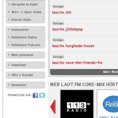
Hörspiele im Radio
Sonstiges
laut.fm lolt
Wort- & Sport-Radio
Klassik-Radio
Sonstiges
laut.fm j2thekpop
Radiosender
Beliebteste Radios
Sonstiges
Beliebteste Podcasts
laut.fm hurghada-house
Mein phonostar
Sonstiges
laut.fm rave-the-friends-fm
Downloads
Mehr Webr
Hilfe & Kontakt
WER LAUT.FM CORE-MIX HÖRT
Newsletter
PHONOSTAR AUF