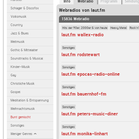
Info
Webradio
Programm
Sendun
Schlager & Discofox
Webradios von laut.fm
Volksmusik
15836 Webradio
Country
Hits der 90er, 2000er & von heute
Heavy Metal
Rock'n'
Jazz & Blues
laut.fm wallex-radio
Weltmusik
Sonstiges
Gothic & Mittelalter
laut.fm rodstewart
Soundtracks & Musical
Kinder-Musik
Sonstiges
laut.fm epocas-radio-online
Gay
Christliche Musik
Sonstiges
Gospel
laut.fm bauernhof-fm
Meditation & Entspannung
Sonstiges
Weihnachtsmusik
laut.fm peters-music-diner
Bunt gemischt
Sonstiges
Sonstiges
laut.fm monika-linhart
Weniger Genres