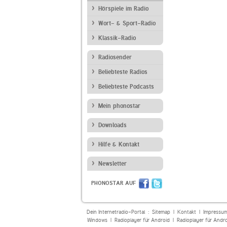
Hörspiele im Radio
Wort- & Sport-Radio
Klassik-Radio
Radiosender
Beliebteste Radios
Beliebteste Podcasts
Mein phonostar
Downloads
Hilfe & Kontakt
Newsletter
PHONOSTAR AUF
Dein Internetradio-Portal :
Sitemap
|
Kontakt
|
Impressu
Windows
|
Radioplayer für Android
|
Radioplayer für Andr