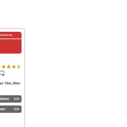
istrieren
er 70er, 80er
nhören
men