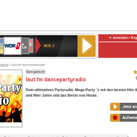
Anmelden / Reg
WDR
NTENNE
SWR
chlandfunk
Deutschlandfunk
80er
SWR3
WDR
BR-
NDR
2
WDR 2
AYERN
Kultur
r
90er
4
KLASSIK
2
OLDIE
ANTENNE
mischt
> laut.fm dancepartyradio
Bunt gemischt
laut.fm dancepartyradio
Dein ultimatives Partyradio. Mega-Party ´s mit den besten Hits d
und 90er Jahre und das Beste von Heute.
Jetzt a
Aufneh