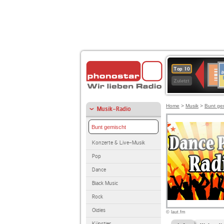
A
Deuts
Top 10
B
Kultu
Zuletzt
Home
>
Musik
>
Bunt ge
Musik-Radio
Bunt gemischt
Konzerte & Live-Musik
Pop
Dance
Black Music
Rock
Oldies
© laut.fm
Künstler