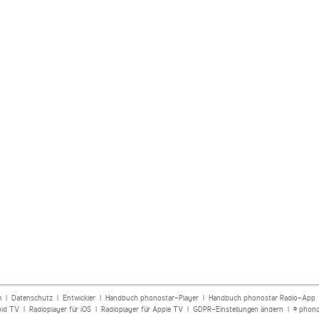
m
|
Datenschutz
|
Entwickler
|
Handbuch phonostar-Player
|
Handbuch phonostar Radio-App
oid TV
|
Radioplayer für iOS
|
Radioplayer für Apple TV
|
GDPR-Einstellungen ändern
| © phono