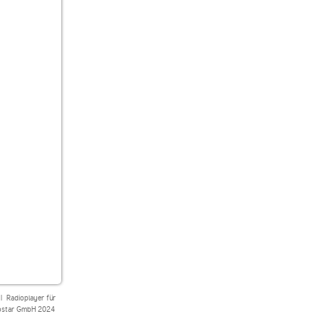
|
Radioplayer für
star GmbH 2024