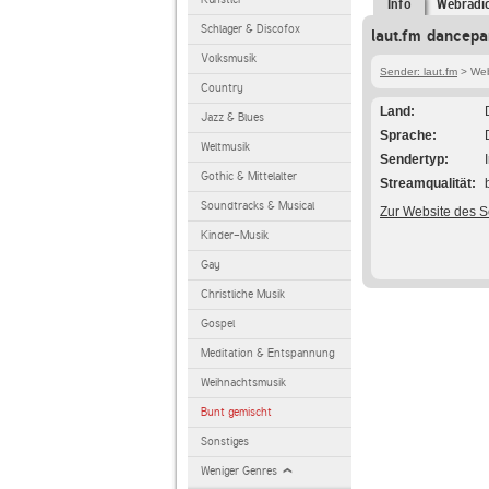
Info
Webradi
Schlager & Discofox
laut.fm dancepa
Volksmusik
Sender: laut.fm
> Web
Country
Land
Jazz & Blues
Sprache
Weltmusik
Sendertyp
Gothic & Mittelalter
Streamqualität
Soundtracks & Musical
Zur Website des 
Kinder-Musik
Gay
Christliche Musik
Gospel
Meditation & Entspannung
Weihnachtsmusik
Bunt gemischt
Sonstiges
Weniger Genres