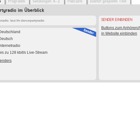
o
Programm
Sendungen A-Z
Podcasts
zuletzt gespielte Titel
rtyradio im Überblick
SENDER EINBINDEN
radio: laut.fm dancepartyradio
Buttons zum Anhören
Deutschland
in Website einbinden
Deutsch
Internetradio
bis zu 128 kbit/s Live-Stream
Senders