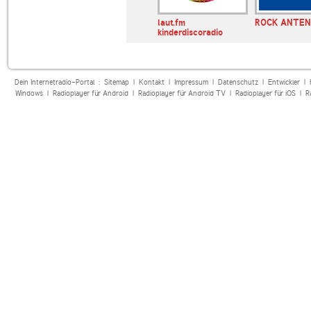
Coffeemusic
laut.fm moxy
laut.fm
ROCK ANTE
kinderdiscoradio
Dein Internetradio-Portal :
Sitemap
|
Kontakt
|
Impressum
|
Datenschutz
|
Entwickler
|
Windows
|
Radioplayer für Android
|
Radioplayer für Android TV
|
Radioplayer für iOS
|
R