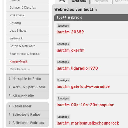
Info
Webradio
Programm
Sendun
Schlager & Discofox
Webradios von laut.fm
Volksmusik
15844 Webradio
Country
Sonstiges
Jazz & Blues
laut.fm 20359
Weltmusik
Sonstiges
Gothic & Mittelalter
laut.fm okerfm
Soundtracks & Musical
Kinder-Musik
Sonstiges
laut.fm lidaradio1970
Mehr Genres
Hörspiele im Radio
Sonstiges
laut.fm gatefold-s-paradise
Wort- & Sport-Radio
Klassik-Radio
Sonstiges
laut.fm 00s-10s-20s-popular
Radiosender
Beliebteste Radios
Sonstiges
laut.fm mariosmusikscheunerock
Beliebteste Podcasts