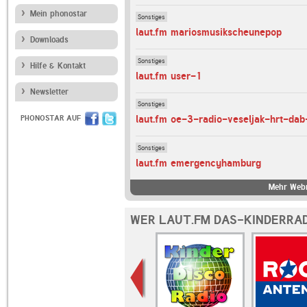
Mein phonostar
Sonstiges
laut.fm mariosmusikscheunepop
Downloads
Sonstiges
Hilfe & Kontakt
laut.fm user-1
Newsletter
Sonstiges
laut.fm oe-3-radio-veseljak-hrt-dab
PHONOSTAR AUF
Sonstiges
laut.fm emergencyhamburg
Mehr Webr
WER LAUT.FM DAS-KINDERRAD