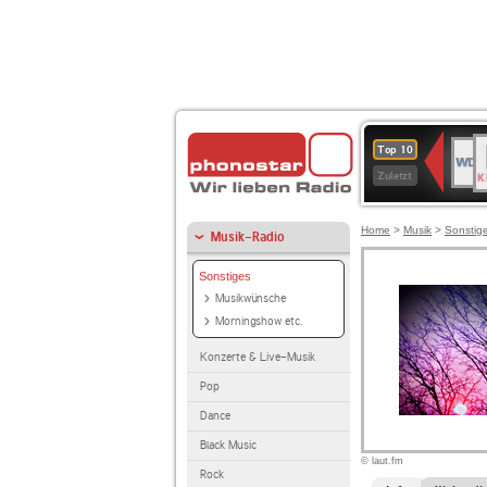
B
WDR
Top 10
K
4
Zuletzt
Home
>
Musik
>
Sonstig
Musik-Radio
Sonstiges
Musikwünsche
Morningshow etc.
Konzerte & Live-Musik
Pop
Dance
Black Music
© laut.fm
Rock