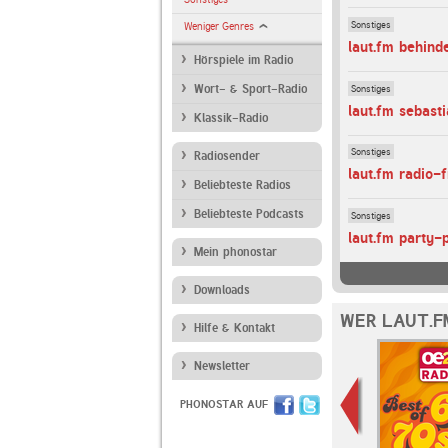
Sonstiges
Weniger Genres
laut.fm behind
Hörspiele im Radio
Sonstiges
Wort- & Sport-Radio
laut.fm sebast
Klassik-Radio
Sonstiges
Radiosender
laut.fm radio-
Beliebteste Radios
Beliebteste Podcasts
Sonstiges
laut.fm party-
Mein phonostar
Downloads
WER LAUT.F
Hilfe & Kontakt
Newsletter
PHONOSTAR AUF