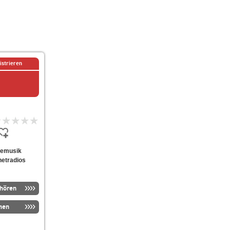
istrieren
chemusik
netradios
nhören
men