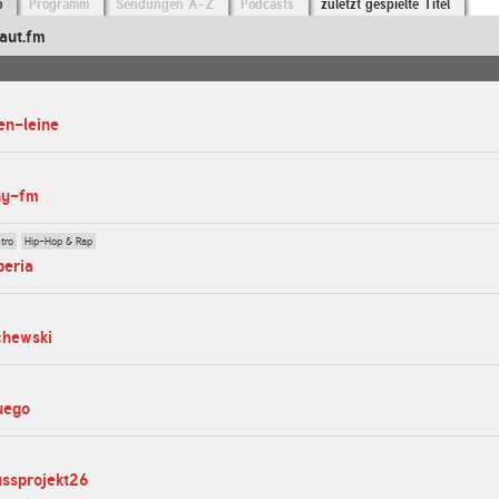
o
Programm
Sendungen A-Z
Podcasts
zuletzt gespielte Titel
aut.fm
en-leine
ny-fm
tro
Hip-Hop & Rap
beria
chewski
fuego
ussprojekt26