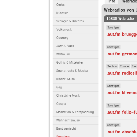
Info
Webradi
Oldies
Webradios von l
Künstler
15838 Webradio
Schlager & Discofox
Sonstiges
Volksmusik
laut.fm bruegg
Country
Jazz & Blues
Sonstiges
laut.fm germa
Weltmusik
Gothic & Mittelalter
Techno
Trance
Elec
Soundtracks & Musical
laut.fm radiosi
Kinder-Musik
Sonstiges
Gay
laut.fm kliema
Christliche Musik
Gospel
Sonstiges
laut.fm felix-
Meditation & Entspannung
Weihnachtsmusik
Sonstiges
Bunt gemischt
laut.fm abschl
Sonstiges