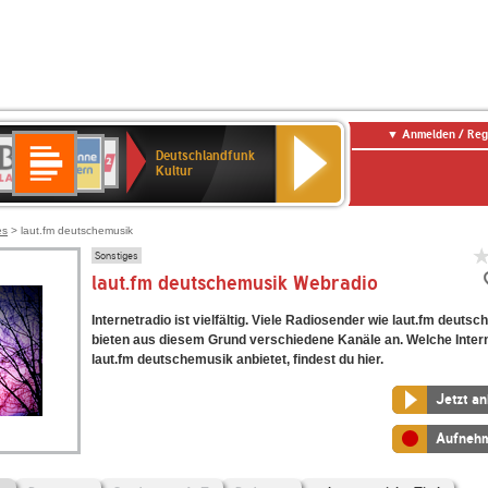
Anmelden / Reg
Deutschlandfunk
R-
ANTENNE
Deutschlandfunk
80er
SWR3
NDR
WDR
SWR
Deutschlandfunk
Kultur
LASSIK
BAYERN
90er
2
2
Kultur
Kultur
OLDIE
ANTENNE
es
> laut.fm deutschemusik
Sonstiges
laut.fm deutschemusik Webradio
Internetradio ist vielfältig. Viele Radiosender wie laut.fm deuts
bieten aus diesem Grund verschiedene Kanäle an. Welche Inter
laut.fm deutschemusik anbietet, findest du hier.
Jetzt a
Aufneh