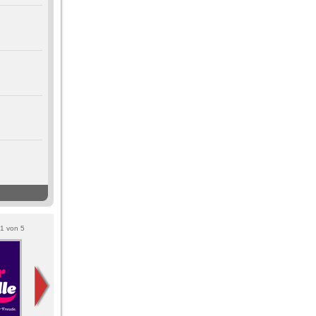
1
von
5