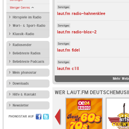
Sonstiges
Weniger Genres
laut.fm radio-hahnenklee
Hörspiele im Radio
Sonstiges
Wort- & Sport-Radio
laut.fm radio-blox-2
Klassik-Radio
Sonstiges
Radiosender
laut.fm fidel
Beliebteste Radios
Beliebteste Podcasts
Sonstiges
laut.fm c1ll
Mein phonostar
Mehr Webr
Downloads
WER LAUT.FM DEUTSCHEMUSI
Hilfe & Kontakt
Newsletter
PHONOSTAR AUF