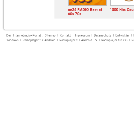
HITRADIO RTL
oe24 RADIO Best of
1000 Hits Cou
60s 70s
Dein Internetradio-Portal :
Sitemap
|
Kontakt
|
Impressum
|
Datenschutz
|
Entwickler
|
Windows
|
Radioplayer für Android
|
Radioplayer für Android TV
|
Radioplayer für iOS
|
R