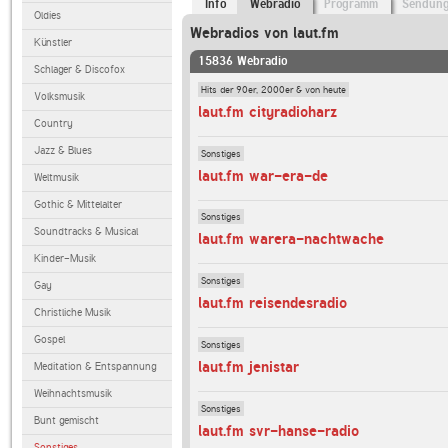
Info
Webradio
Programm
Sendun
Oldies
Webradios von laut.fm
Künstler
15836 Webradio
Schlager & Discofox
Hits der 90er, 2000er & von heute
Volksmusik
laut.fm cityradioharz
Country
Jazz & Blues
Sonstiges
laut.fm war-era-de
Weltmusik
Gothic & Mittelalter
Sonstiges
Soundtracks & Musical
laut.fm warera-nachtwache
Kinder-Musik
Sonstiges
Gay
laut.fm reisendesradio
Christliche Musik
Gospel
Sonstiges
laut.fm jenistar
Meditation & Entspannung
Weihnachtsmusik
Sonstiges
Bunt gemischt
laut.fm svr-hanse-radio
Sonstiges