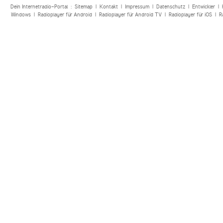
Dein Internetradio-Portal :
Sitemap
|
Kontakt
|
Impressum
|
Datenschutz
|
Entwickler
|
Windows
|
Radioplayer für Android
|
Radioplayer für Android TV
|
Radioplayer für iOS
|
R