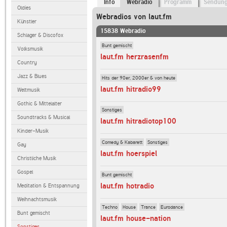
Info
Webradio
Programm
Sendun
Oldies
Webradios von laut.fm
Künstler
15838 Webradio
Schlager & Discofox
Bunt gemischt
Volksmusik
laut.fm herzrasenfm
Country
Jazz & Blues
Hits der 90er, 2000er & von heute
laut.fm hitradio99
Weltmusik
Gothic & Mittelalter
Sonstiges
Soundtracks & Musical
laut.fm hitradiotop100
Kinder-Musik
Comedy & Kabarett
Sonstiges
Gay
laut.fm hoerspiel
Christliche Musik
Gospel
Bunt gemischt
laut.fm hotradio
Meditation & Entspannung
Weihnachtsmusik
Techno
House
Trance
Eurodance
Bunt gemischt
laut.fm house-nation
Sonstiges