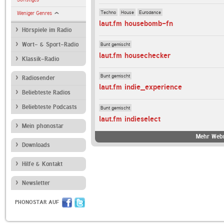
Techno
House
Eurodance
Weniger Genres
laut.fm housebomb-fn
Hörspiele im Radio
Bunt gemischt
Wort- & Sport-Radio
laut.fm housechecker
Klassik-Radio
Bunt gemischt
Radiosender
laut.fm indie_experience
Beliebteste Radios
Beliebteste Podcasts
Bunt gemischt
laut.fm indieselect
Mein phonostar
Mehr Webr
Downloads
Hilfe & Kontakt
Newsletter
PHONOSTAR AUF