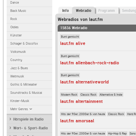
Dance
Info
Webradio
Programm
Sendun
Black Music
Webradios von laut.fm
Rock
Oldies
15836 Webradio
Künstler
Bunt gemischt
laut.fm alive
Schlager & Discofox
Volksmusik
Bunt gemischt
Country
laut.fm allenbach-rock-radio
Jazz & Blues
Bunt gemischt
Weltmusik
laut.fm alternativeworld
Gothic & Mittelalter
Soundtracks & Musical
Modern Rock
Classic Rock
Alternative & Indie
laut.fm altertainment
Kinder-Musik
Mehr Genres
Hits der 90er, 2000er & von heute
Classic Rock
Hard R
Hörspiele im Radio
laut.fm amorsaal
Wort- & Sport-Radio
Hits der 90er, 2000er & von heute
Hip-Hop & Rap
Sons