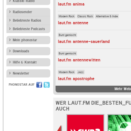
Klassik-Radio
laut.fm anima
Radiosender
Modern Rock
Classic Rock
Alternative & Indie
Beliebteste Radios
laut.fm antenne
Beliebteste Podcasts
Bunt gemischt
Mein phonostar
laut.fm antenne-sauerland
Downloads
Bunt gemischt
laut.fm antennewitten
Hilfe & Kontakt
Modern Rock
Jazz
Newsletter
laut.fm apostrophe
PHONOSTAR AUF
Mehr Webr
WER LAUT.FM DIE_BESTEN_F
AUCH