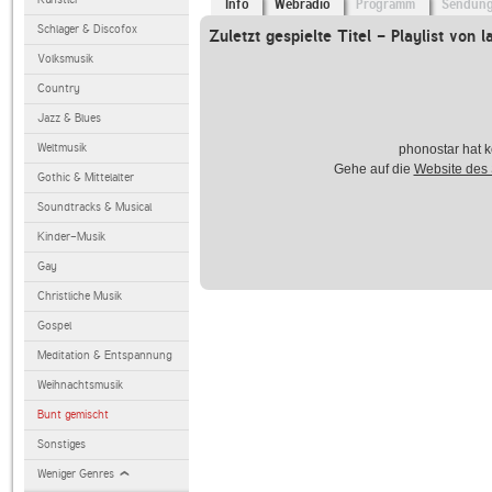
Info
Webradio
Programm
Sendun
Schlager & Discofox
Zuletzt gespielte Titel - Playlist von l
Volksmusik
Country
Jazz & Blues
Weltmusik
phonostar hat k
Gehe auf die
Website des
Gothic & Mittelalter
Soundtracks & Musical
Kinder-Musik
Gay
Christliche Musik
Gospel
Meditation & Entspannung
Weihnachtsmusik
Bunt gemischt
Sonstiges
Weniger Genres