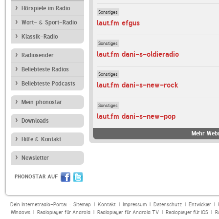
Hörspiele im Radio
Sonstiges
laut.fm efgus
Wort- & Sport-Radio
Klassik-Radio
Sonstiges
laut.fm dani-s-oldieradio
Radiosender
Beliebteste Radios
Sonstiges
Beliebteste Podcasts
laut.fm dani-s-new-rock
Mein phonostar
Sonstiges
laut.fm dani-s-new-pop
Downloads
Mehr Webr
Hilfe & Kontakt
Newsletter
PHONOSTAR AUF
Dein Internetradio-Portal :
Sitemap
|
Kontakt
|
Impressum
|
Datenschutz
|
Entwickler
|
Windows
|
Radioplayer für Android
|
Radioplayer für Android TV
|
Radioplayer für iOS
|
R