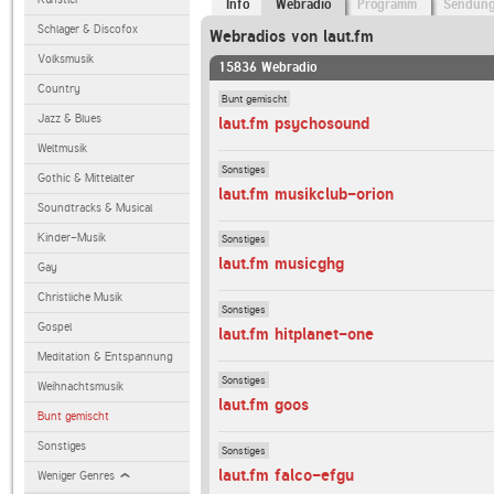
Info
Webradio
Programm
Sendun
Schlager & Discofox
Webradios von laut.fm
Volksmusik
15836 Webradio
Country
Bunt gemischt
Jazz & Blues
laut.fm psychosound
Weltmusik
Sonstiges
Gothic & Mittelalter
laut.fm musikclub-orion
Soundtracks & Musical
Kinder-Musik
Sonstiges
laut.fm musicghg
Gay
Christliche Musik
Sonstiges
Gospel
laut.fm hitplanet-one
Meditation & Entspannung
Sonstiges
Weihnachtsmusik
laut.fm goos
Bunt gemischt
Sonstiges
Sonstiges
laut.fm falco-efgu
Weniger Genres