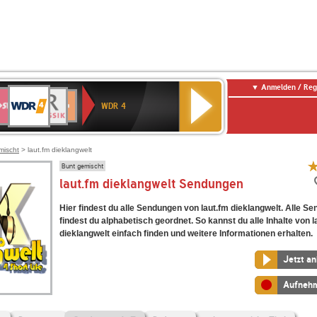
Anmelden / Reg
WDR
WR3
BR-
Deutschlandfunk
NDR
Deutschlandfunk
SWR
4
WDR 4
KLASSIK
2
Kultur
Kultur
E
ENNE
mischt
> laut.fm dieklangwelt
Bunt gemischt
laut.fm dieklangwelt Sendungen
Hier findest du alle Sendungen von laut.fm dieklangwelt. Alle S
findest du alphabetisch geordnet. So kannst du alle Inhalte von l
dieklangwelt einfach finden und weitere Informationen erhalten.
Jetzt a
Aufneh