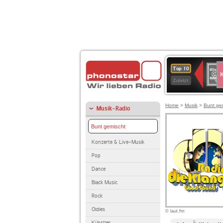
S
80er
Top 10
90er
Zuletzt
OLDI
ANT
Home
>
Musik
>
Bunt ge
Musik-Radio
Bunt gemischt
Konzerte & Live-Musik
Pop
Dance
Black Music
Rock
Oldies
© laut.fm
Künstler