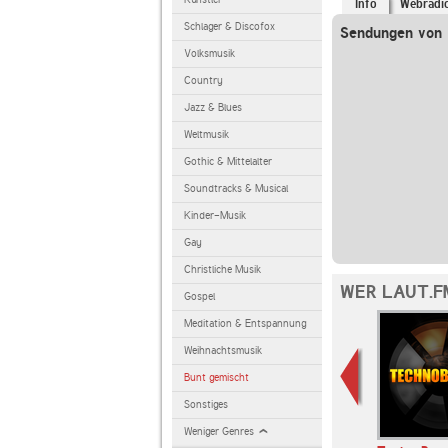
Info
Webradi
Schlager & Discofox
Sendungen von l
Volksmusik
Country
Jazz & Blues
Weltmusik
Gothic & Mittelalter
Soundtracks & Musical
Kinder-Musik
Gay
Christliche Musik
WER LAUT.F
Gospel
Meditation & Entspannung
Weihnachtsmusik
Bunt gemischt
Sonstiges
Weniger Genres