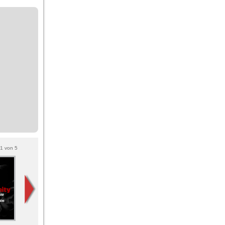
1
von
5