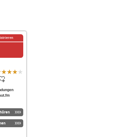
istrieren
endungen
aut.fm
nhören
men