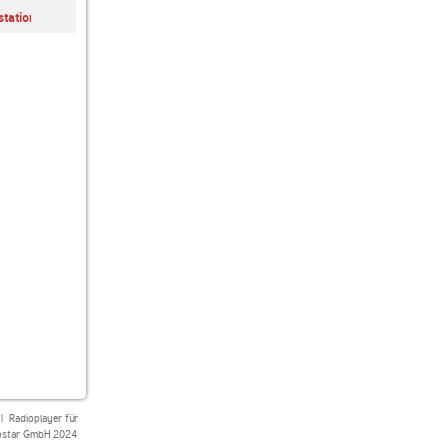
laut.fm
Dream Sequence
#galactic radio
tation
gothiccommunityradio
|
Radioplayer für
star GmbH 2024