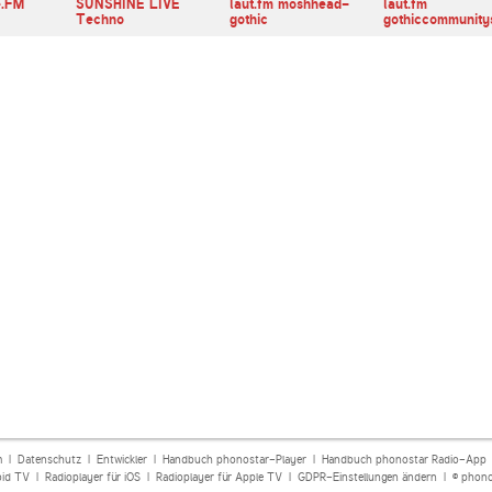
e.FM
SUNSHINE LIVE
laut.fm moshhead-
laut.fm
Techno
gothic
gothiccommunitys
m
|
Datenschutz
|
Entwickler
|
Handbuch phonostar-Player
|
Handbuch phonostar Radio-App
oid TV
|
Radioplayer für iOS
|
Radioplayer für Apple TV
|
GDPR-Einstellungen ändern
| © phono