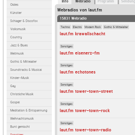
Info
Webradio
Programm
Sendun
Oldies
Webradios von laut.fm
Künstler
15831 Webradio
Schlager & Discofox
Techno
Electro
Modern Rock
Gothic & Mittelalter
Volksmusik
laut.fm krawallschacht
Country
Jazz & Blues
Sonstiges
laut.fm eisenerz-fm
Weltmusik
Gothic & Mittelalter
Sonstiges
Soundtracks & Musical
laut.fm echotones
Kinder-Musik
Sonstiges
Gay
laut.fm tower-town-street
Christliche Musik
Gospel
Sonstiges
laut.fm tower-town-rock
Meditation & Entspannung
Weihnachtsmusik
Sonstiges
Bunt gemischt
laut.fm tower-town-radio
Sonstiges