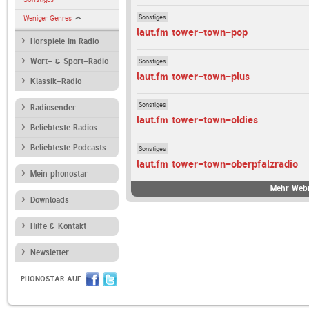
Sonstiges
Weniger Genres
laut.fm tower-town-pop
Hörspiele im Radio
Sonstiges
Wort- & Sport-Radio
laut.fm tower-town-plus
Klassik-Radio
Sonstiges
Radiosender
laut.fm tower-town-oldies
Beliebteste Radios
Beliebteste Podcasts
Sonstiges
laut.fm tower-town-oberpfalzradio
Mein phonostar
Mehr Webr
Downloads
Hilfe & Kontakt
Newsletter
PHONOSTAR AUF