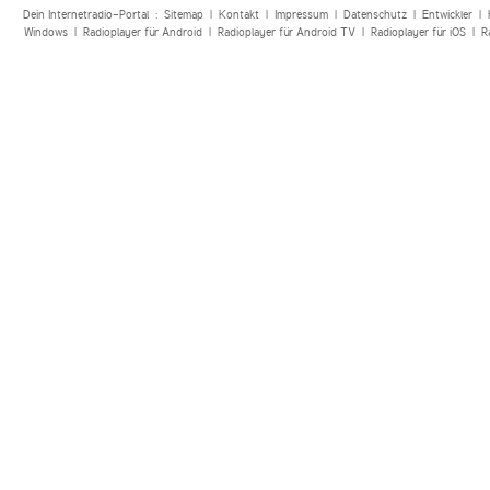
Dein Internetradio-Portal :
Sitemap
|
Kontakt
|
Impressum
|
Datenschutz
|
Entwickler
|
Windows
|
Radioplayer für Android
|
Radioplayer für Android TV
|
Radioplayer für iOS
|
R