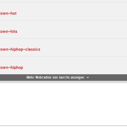
-town-hot
town-hits
town-hiphop-classics
-town-hiphop
Mehr Webradios von laut.fm anzeigen