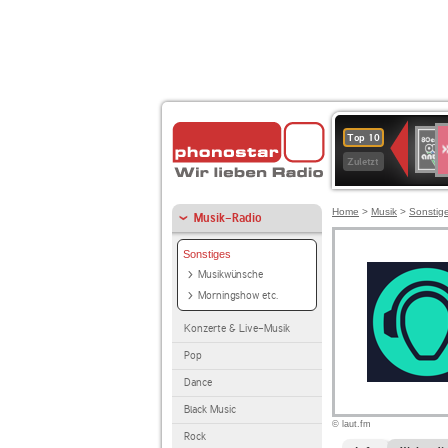
S
80er
Top 10
90er
Zuletzt
OLDI
ANT
Home
>
Musik
>
Sonstig
Musik-Radio
Sonstiges
Musikwünsche
Morningshow etc.
Konzerte & Live-Musik
Pop
Dance
Black Music
© laut.fm
Rock