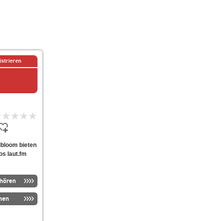
istrieren
edbloom bieten
os laut.fm
nhören
men