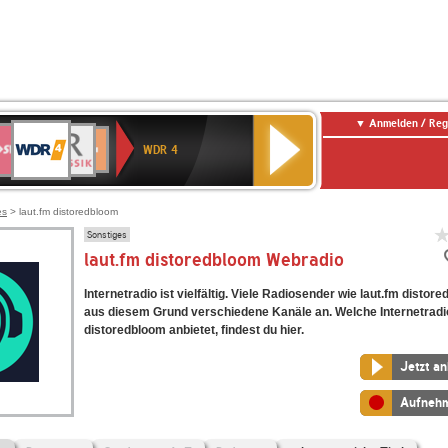
Anmelden / Reg
WDR
WR3
BR-
Deutschlandfunk
NDR
Deutschlandfunk
SWR
4
WDR 4
KLASSIK
2
Kultur
Kultur
E
ENNE
es
> laut.fm distoredbloom
Sonstiges
laut.fm distoredbloom Webradio
Internetradio ist vielfältig. Viele Radiosender wie laut.fm distor
aus diesem Grund verschiedene Kanäle an. Welche Internetradi
distoredbloom anbietet, findest du hier.
Jetzt a
Aufneh