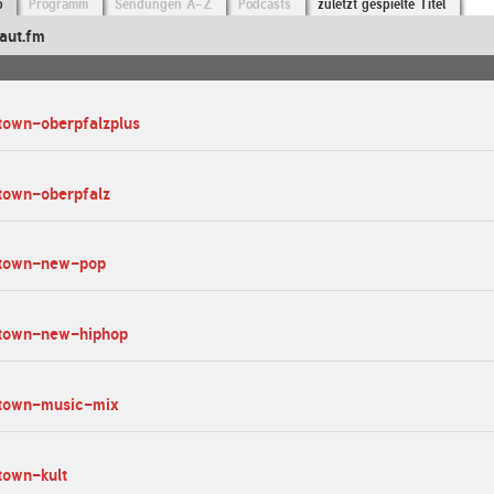
o
Programm
Sendungen A-Z
Podcasts
zuletzt gespielte Titel
aut.fm
town-oberpfalzplus
town-oberpfalz
-town-new-pop
-town-new-hiphop
-town-music-mix
town-kult