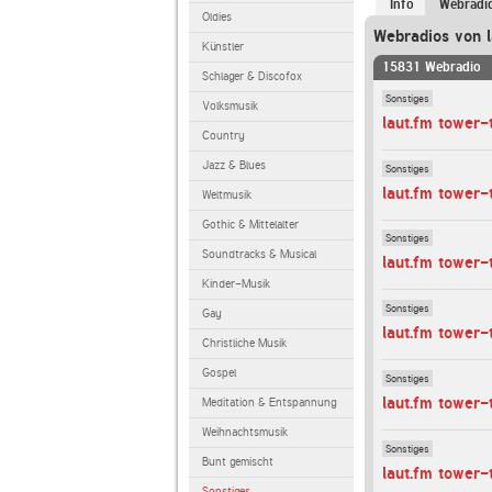
Info
Webradi
Oldies
Webradios von l
Künstler
15831 Webradio
Schlager & Discofox
Sonstiges
Volksmusik
laut.fm tower-
Country
Jazz & Blues
Sonstiges
laut.fm tower-
Weltmusik
Gothic & Mittelalter
Sonstiges
Soundtracks & Musical
laut.fm tower
Kinder-Musik
Sonstiges
Gay
laut.fm tower
Christliche Musik
Gospel
Sonstiges
laut.fm tower
Meditation & Entspannung
Weihnachtsmusik
Sonstiges
Bunt gemischt
laut.fm tower-
Sonstiges