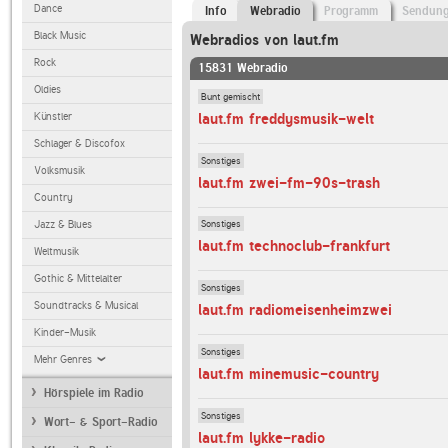
Dance
Info
Webradio
Programm
Sendun
Black Music
Webradios von laut.fm
Rock
15831 Webradio
Oldies
Bunt gemischt
laut.fm freddysmusik-welt
Künstler
Schlager & Discofox
Sonstiges
Volksmusik
laut.fm zwei-fm-90s-trash
Country
Sonstiges
Jazz & Blues
laut.fm technoclub-frankfurt
Weltmusik
Gothic & Mittelalter
Sonstiges
Soundtracks & Musical
laut.fm radiomeisenheimzwei
Kinder-Musik
Sonstiges
Mehr Genres
laut.fm minemusic-country
Hörspiele im Radio
Sonstiges
Wort- & Sport-Radio
laut.fm lykke-radio