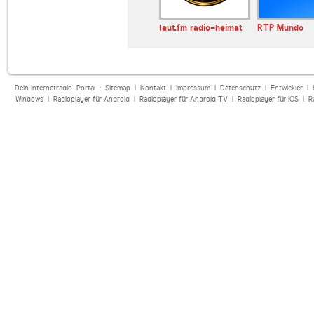
dio
Radio Manlleu
laut.fm radio-heimat
RTP Mundo
ional CRI Ne…
Dein Internetradio-Portal :
Sitemap
|
Kontakt
|
Impressum
|
Datenschutz
|
Entwickler
|
Windows
|
Radioplayer für Android
|
Radioplayer für Android TV
|
Radioplayer für iOS
|
R