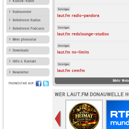
Klassik-Radio
Sonstiges
Radiosender
laut.fm radio-pandora
Beliebteste Radios
Sonstiges
Beliebteste Podcasts
laut.fm redxlounge-studios
Mein phonostar
Sonstiges
Downloads
laut.fm no-limits
Hilfe & Kontakt
Sonstiges
laut.fm cemfm
Newsletter
Mehr Webr
PHONOSTAR AUF
WER LAUT.FM DONAUWELLE H