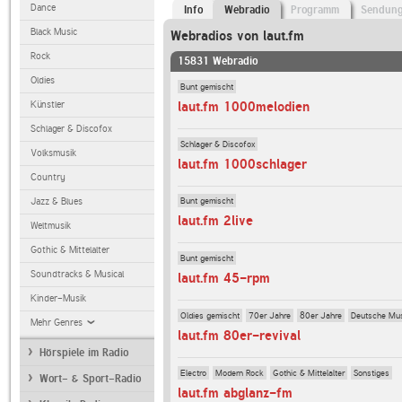
Dance
Info
Webradio
Programm
Sendun
Black Music
Webradios von laut.fm
Rock
15831 Webradio
Oldies
Bunt gemischt
laut.fm 1000melodien
Künstler
Schlager & Discofox
Schlager & Discofox
Volksmusik
laut.fm 1000schlager
Country
Bunt gemischt
Jazz & Blues
laut.fm 2live
Weltmusik
Gothic & Mittelalter
Bunt gemischt
Soundtracks & Musical
laut.fm 45-rpm
Kinder-Musik
Oldies gemischt
70er Jahre
80er Jahre
Deutsche Mu
Mehr Genres
laut.fm 80er-revival
Hörspiele im Radio
Electro
Modern Rock
Gothic & Mittelalter
Sonstiges
Wort- & Sport-Radio
laut.fm abglanz-fm