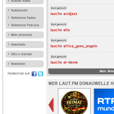
Klassik-Radio
Bunt gemischt
Radiosender
laut.fm acidjazz
Beliebteste Radios
Bunt gemischt
Beliebteste Podcasts
laut.fm afm
Mein phonostar
Bunt gemischt
Downloads
laut.fm africa_goes_angeln
Hilfe & Kontakt
Bunt gemischt
laut.fm al-dente
Newsletter
Mehr Webr
PHONOSTAR AUF
WER LAUT.FM DONAUWELLE H