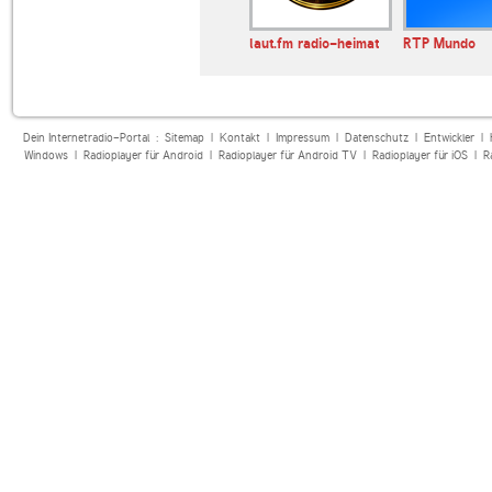
dio
Radio Manlleu
laut.fm radio-heimat
RTP Mundo
ional CRI Ne…
Dein Internetradio-Portal :
Sitemap
|
Kontakt
|
Impressum
|
Datenschutz
|
Entwickler
|
Windows
|
Radioplayer für Android
|
Radioplayer für Android TV
|
Radioplayer für iOS
|
R