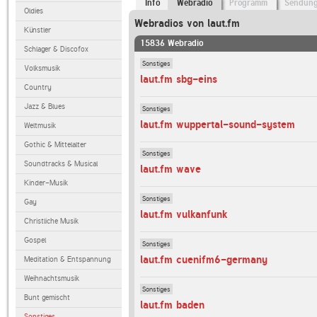
Info
Webradio
Programm
Sendun
Oldies
Webradios von laut.fm
Künstler
15836 Webradio
Schlager & Discofox
Sonstiges
Volksmusik
laut.fm sbg-eins
Country
Jazz & Blues
Sonstiges
laut.fm wuppertal-sound-system
Weltmusik
Gothic & Mittelalter
Sonstiges
Soundtracks & Musical
laut.fm wave
Kinder-Musik
Sonstiges
Gay
laut.fm vulkanfunk
Christliche Musik
Gospel
Sonstiges
laut.fm cuenifm6-germany
Meditation & Entspannung
Weihnachtsmusik
Sonstiges
Bunt gemischt
laut.fm baden
Sonstiges