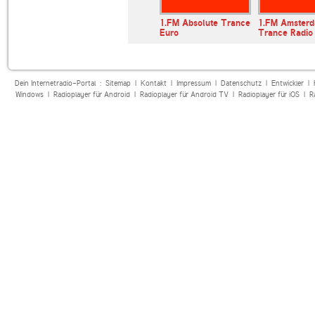
1.FM Absolute Trance
1.FM Amster
Euro
Trance Radio
Dein Internetradio-Portal :
Sitemap
|
Kontakt
|
Impressum
|
Datenschutz
|
Entwickler
|
Windows
|
Radioplayer für Android
|
Radioplayer für Android TV
|
Radioplayer für iOS
|
R