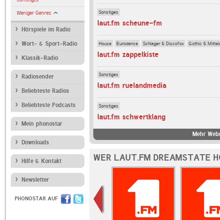
Sonstiges
Weniger Genres
laut.fm scheune-fm
Hörspiele im Radio
House
Eurodance
Schlager & Discofox
Gothic & Mittela
Wort- & Sport-Radio
laut.fm zappelkiste
Klassik-Radio
Sonstiges
Radiosender
laut.fm ruelandmedia
Beliebteste Radios
Beliebteste Podcasts
Sonstiges
laut.fm schwertklang
Mein phonostar
Mehr Webr
Downloads
WER LAUT.FM DREAMSTATE H
Hilfe & Kontakt
Newsletter
PHONOSTAR AUF